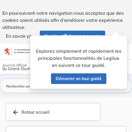
Arrêté royal grand-ducal du 28 juillet 1851, N°... - Legilux
En poursuivant votre navigation vous acceptez que des
cookies soient utilisés afin d’améliorer votre expérience
utilisateur.
En savoir plus
Ne plus afficher ce message
Aller au contenu
help
light_mode
dark_mode
account_circle
Explorez simplement et rapidement les
Aide
principales fonctionnalités de Legilux
en suivant ce tour guidé.
Journal officiel
du Grand-Duché de Luxembourg
Démarrer un tour guidé
La
arrow_back
Retour accueil