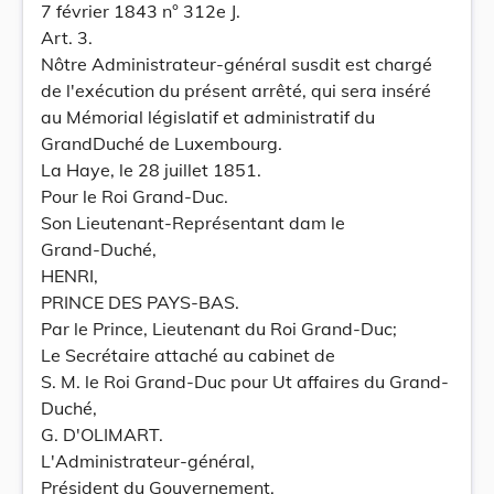
7 février 1843 n° 312e J.
Art. 3.
Nôtre Administrateur-général susdit est chargé
de l'exécution du présent arrêté, qui sera inséré
au Mémorial législatif et administratif du
GrandDuché de Luxembourg.
La Haye, le 28 juillet 1851.
Pour le Roi Grand-Duc.
Son Lieutenant-Représentant dam le
Grand-Duché,
HENRI,
PRINCE DES PAYS-BAS.
Par le Prince, Lieutenant du Roi Grand-Duc;
Le Secrétaire attaché au cabinet de
S. M. le Roi Grand-Duc pour Ut affaires du Grand-
Duché,
G. D'OLIMART.
L'Administrateur-général,
Président du Gouvernement,