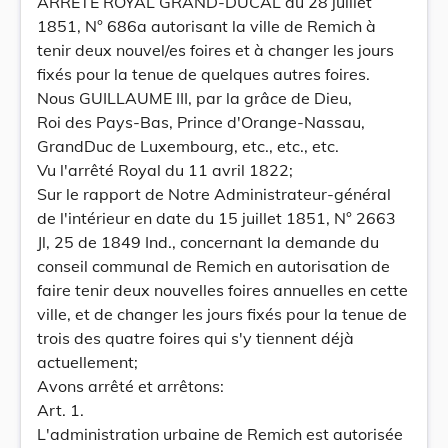
ARRÈTÉ ROYAL GRAND-DUCAL du 28 juillet
1851, N° 686a autorisant la ville de Remich à
tenir deux nouvel/es foires et à changer les jours
fixés pour la tenue de quelques autres foires.
Nous GUILLAUME III, par la grâce de Dieu,
Roi des Pays-Bas, Prince d'Orange-Nassau,
GrandDuc de Luxembourg, etc., etc., etc.
Vu l'arrêté Royal du 11 avril 1822;
Sur le rapport de Notre Administrateur-général
de l'intérieur en date du 15 juillet 1851, N° 2663
Jl, 25 de 1849 Ind., concernant la demande du
conseil communal de Remich en autorisation de
faire tenir deux nouvelles foires annuelles en cette
ville, et de changer les jours fixés pour la tenue de
trois des quatre foires qui s'y tiennent déjà
actuellement;
Avons arrêté et arrêtons:
Art. 1.
L'administration urbaine de Remich est autorisée