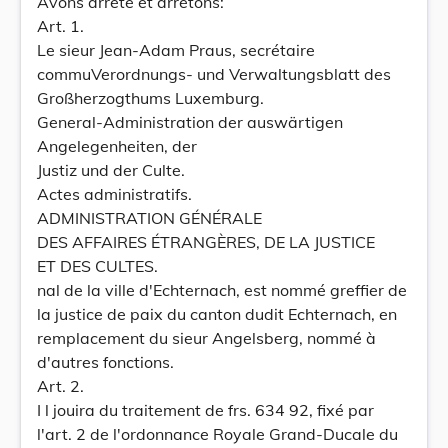
Avons arrêté et arrêtons:
Art. 1.
Le sieur Jean-Adam Praus, secrétaire
commuVerordnungs- und Verwaltungsblatt des
Großherzogthums Luxemburg.
General-Administration der auswärtigen
Angelegenheiten, der
Justiz und der Culte.
Actes administratifs.
ADMINISTRATION GÉNÉRALE
DES AFFAIRES ÉTRANGÈRES, DE LA JUSTICE
ET DES CULTES.
nal de la ville d'Echternach, est nommé greffier de
la justice de paix du canton dudit Echternach, en
remplacement du sieur Angelsberg, nommé à
d'autres fonctions.
Art. 2.
I l jouira du traitement de frs. 634 92, fixé par
l'art. 2 de l'ordonnance Royale Grand-Ducale du