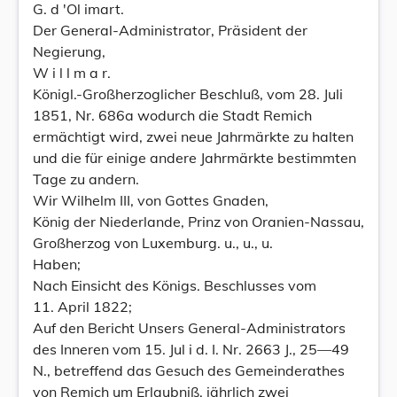
G. d 'Ol imart.
Der General-Administrator, Präsident der
Negierung,
W i l l m a r.
Königl.-Großherzoglicher Beschluß, vom 28. Juli
1851, Nr. 686a wodurch die Stadt Remich
ermächtigt wird, zwei neue Jahrmärkte zu halten
und die für einige andere Jahrmärkte bestimmten
Tage zu andern.
Wir Wilhelm III, von Gottes Gnaden,
König der Niederlande, Prinz von Oranien-Nassau,
Großherzog von Luxemburg. u., u., u.
Haben;
Nach Einsicht des Königs. Beschlusses vom
11. April 1822;
Auf den Bericht Unsers General-Administrators
des Inneren vom 15. Jul i d. I. Nr. 2663 J., 25—49
N., betreffend das Gesuch des Gemeinderathes
von Remich um Erlaubniß, jährlich zwei