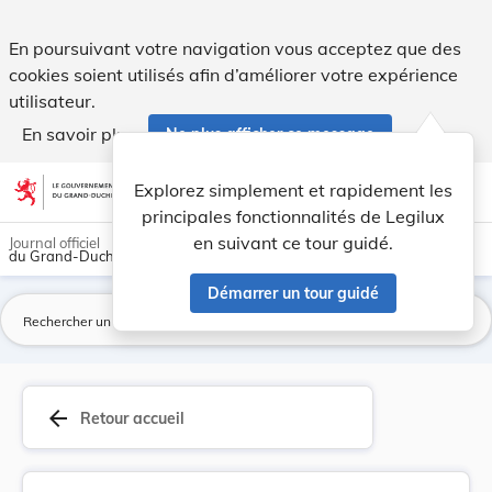
Arrêté royal grand-ducal du 18 juillet 1852, N°... - Legilux
En poursuivant votre navigation vous acceptez que des
cookies soient utilisés afin d’améliorer votre expérience
utilisateur.
En savoir plus
Ne plus afficher ce message
Aller au contenu
help
light_mode
dark_mode
account_circle
Explorez simplement et rapidement les
Aide
principales fonctionnalités de Legilux
en suivant ce tour guidé.
Journal officiel
du Grand-Duché de Luxembourg
Démarrer un tour guidé
La
arrow_back
Retour accueil