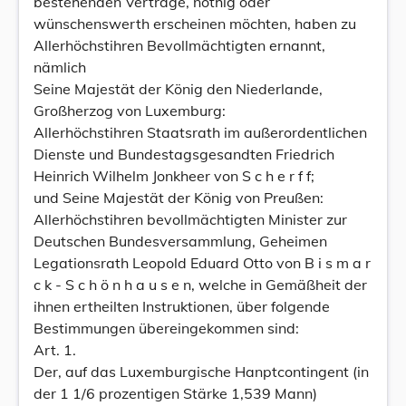
bestehenden Verträge, nöthig oder
wünschenswerth erscheinen möchten, haben zu
Allerhöchstihren Bevollmächtigten ernannt,
nämlich
Seine Majestät der König den Niederlande,
Großherzog von Luxemburg:
Allerhöchstihren Staatsrath im außerordentlichen
Dienste und Bundestagsgesandten Friedrich
Heinrich Wilhelm Jonkheer von S c h e r f f;
und Seine Majestät der König von Preußen:
Allerhöchstihren bevollmächtigten Minister zur
Deutschen Bundesversammlung, Geheimen
Legationsrath Leopold Eduard Otto von B i s m a r
c k - S c h ö n h a u s e n, welche in Gemäßheit der
ihnen ertheilten Instruktionen, über folgende
Bestimmungen übereingekommen sind:
Art. 1.
Der, auf das Luxemburgische Hanptcontingent (in
der 1 1/6 prozentigen Stärke 1,539 Mann)