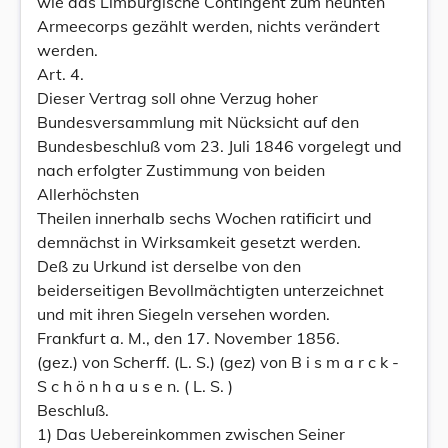
wie das Limburgische Contingent zum neunten
Armeecorps gezählt werden, nichts verändert
werden.
Art. 4.
Dieser Vertrag soll ohne Verzug hoher
Bundesversammlung mit Nücksicht auf den
Bundesbeschluß vom 23. Juli 1846 vorgelegt und
nach erfolgter Zustimmung von beiden
Allerhöchsten
Theilen innerhalb sechs Wochen ratificirt und
demnächst in Wirksamkeit gesetzt werden.
Deß zu Urkund ist derselbe von den
beiderseitigen Bevollmächtigten unterzeichnet
und mit ihren Siegeln versehen worden.
Frankfurt a. M., den 17. November 1856.
(gez.) von Scherff. (L. S.) (gez) von B i s m a r c k -
S c h ö n h a u s e n. ( L. S. )
Beschluß.
1) Das Uebereinkommen zwischen Seiner