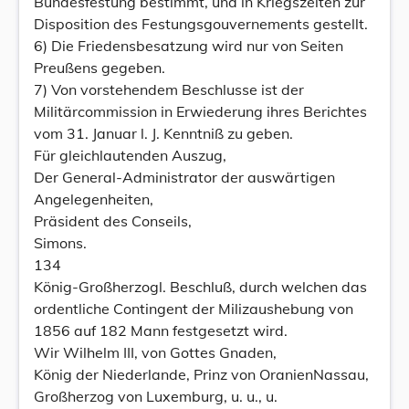
Bundesfestung bestimmt, und in Kriegszeiten zur
Disposition des Festungsgouvernements gestellt.
6) Die Friedensbesatzung wird nur von Seiten
Preußens gegeben.
7) Von vorstehendem Beschlusse ist der
Militärcommission in Erwiederung ihres Berichtes
vom 31. Januar l. J. Kenntniß zu geben.
Für gleichlautenden Auszug,
Der General-Administrator der auswärtigen
Angelegenheiten,
Präsident des Conseils,
Simons.
134
König-Großherzogl. Beschluß, durch welchen das
ordentliche Contingent der Milizaushebung von
1856 auf 182 Mann festgesetzt wird.
Wir Wilhelm III, von Gottes Gnaden,
König der Niederlande, Prinz von OranienNassau,
Großherzog von Luxemburg, u. u., u.