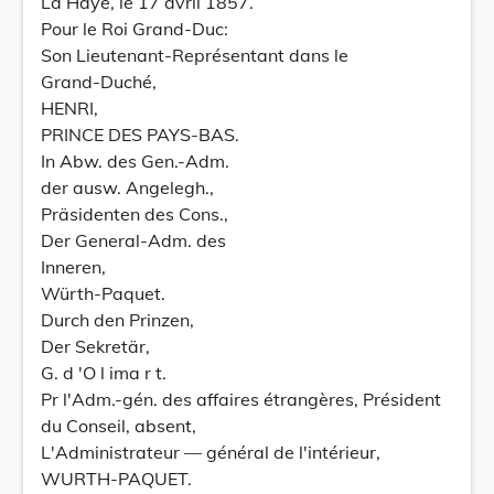
La Haye, le 17 avril 1857.
Pour le Roi Grand-Duc:
Son Lieutenant-Représentant dans le
Grand-Duché,
HENRI,
PRINCE DES PAYS-BAS.
In Abw. des Gen.-Adm.
der ausw. Angelegh.,
Präsidenten des Cons.,
Der General-Adm. des
Inneren,
Würth-Paquet.
Durch den Prinzen,
Der Sekretär,
G. d 'O l ima r t.
Pr l'Adm.-gén. des affaires étrangères, Président
du Conseil, absent,
L'Administrateur — général de l'intérieur,
WURTH-PAQUET.