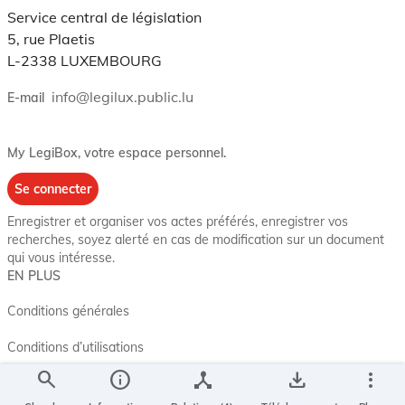
Service central de législation
5, rue Plaetis
L-2338 LUXEMBOURG
info@legilux.public.lu
E-mail
My LegiBox
, votre espace personnel.
Se connecter
Enregistrer et organiser vos actes préférés, enregistrer vos
recherches, soyez alerté en cas de modification sur un document
qui vous intéresse.
EN PLUS
Conditions générales
Conditions d’utilisations
search
info
device_hub
save_alt
more_vert
Accessibilité