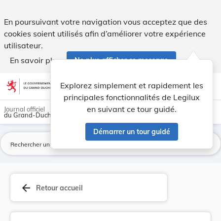
Arrêté royal grand-ducal du 17 avril 1857 rédui... - Legilux
En poursuivant votre navigation vous acceptez que des
cookies soient utilisés afin d’améliorer votre expérience
utilisateur.
En savoir plus
Ne plus afficher ce message
Aller au contenu
help
light_mode
dark_mode
account_circle
Explorez simplement et rapidement les
Aide
principales fonctionnalités de Legilux
en suivant ce tour guidé.
Journal officiel
du Grand-Duché de Luxembourg
Démarrer un tour guidé
La
arrow_back
Retour accueil