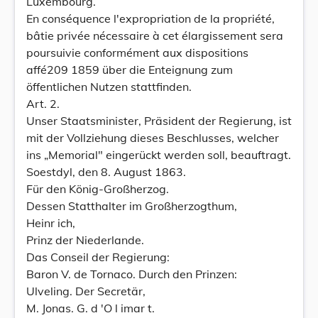
Luxembourg.
En conséquence l'expropriation de la propriété,
bâtie privée nécessaire à cet élargissement sera
poursuivie conformément aux dispositions
affé209 1859 über die Enteignung zum
öffentlichen Nutzen stattfinden.
Art. 2.
Unser Staatsminister, Präsident der Regierung, ist
mit der Vollziehung dieses Beschlusses, welcher
ins „Memorial" eingerückt werden soll, beauftragt.
Soestdyl, den 8. August 1863.
Für den König-Großherzog.
Dessen Statthalter im Großherzogthum,
Heinr ich,
Prinz der Niederlande.
Das Conseil der Regierung:
Baron V. de Tornaco. Durch den Prinzen:
Ulveling. Der Secretär,
M. Jonas. G. d 'O l imar t.