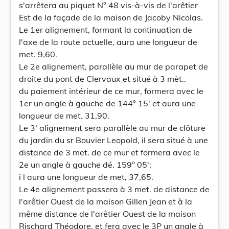
s'arrêtera au piquet N° 48 vis-à-vis de l'arêtier
Est de la façade de la maison de Jacoby Nicolas.
Le 1er alignement, formant la continuation de
l'axe de la route actuelle, aura une longueur de
met. 9,60.
Le 2e alignement, parallèle au mur de parapet de
droite du pont de Clervaux et situé à 3 mèt..
du paiement intérieur de ce mur, formera avec le
1er un angle à gauche de 144° 15' et aura une
longueur de met. 31,90.
Le 3' alignement sera parallèle au mur de clôture
du jardin du sr Bouvier Leopold, il sera situé à une
distance de 3 met. de ce mur et formera avec le
2e un angle à gauche dé. 159° 05';
i l aura une longueur de met, 37,65.
Le 4e alignement passera à 3 met. de distance de
l'arêtier Ouest de la maison Gillen Jean et à la
même distance de l'arêtier Ouest de la maison
Rischard Théodore, et fera avec le 3P un angle à