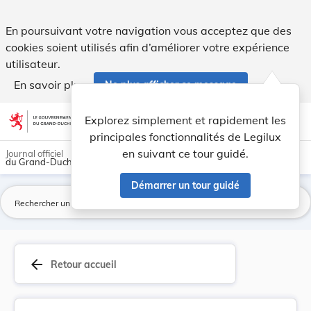
Arrêté royal grand-ducal du 8 août 1863 qui déc... - Legilux
En poursuivant votre navigation vous acceptez que des
cookies soient utilisés afin d’améliorer votre expérience
utilisateur.
En savoir plus
Ne plus afficher ce message
Aller au contenu
help
light_mode
dark_mode
account_circle
Explorez simplement et rapidement les
Aide
principales fonctionnalités de Legilux
en suivant ce tour guidé.
Journal officiel
du Grand-Duché de Luxembourg
Démarrer un tour guidé
La
arrow_back
Retour accueil