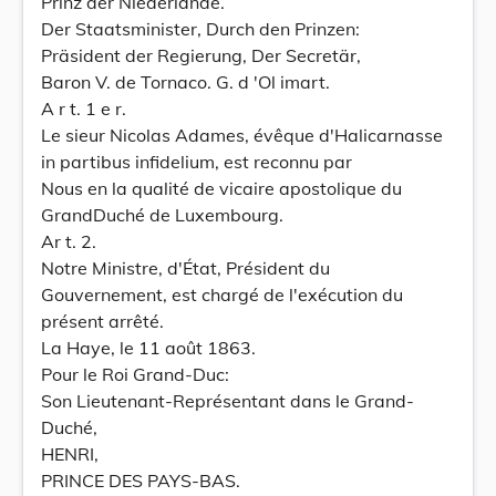
Prinz der Niederlande.
Der Staatsminister, Durch den Prinzen:
Präsident der Regierung, Der Secretär,
Baron V. de Tornaco. G. d 'Ol imart.
A r t. 1 e r.
Le sieur Nicolas Adames, évêque d'Halicarnasse
in partibus infidelium, est reconnu par
Nous en la qualité de vicaire apostolique du
GrandDuché de Luxembourg.
Ar t. 2.
Notre Ministre, d'État, Président du
Gouvernement, est chargé de l'exécution du
présent arrêté.
La Haye, le 11 août 1863.
Pour le Roi Grand-Duc:
Son Lieutenant-Représentant dans le Grand-
Duché,
HENRI,
PRINCE DES PAYS-BAS.