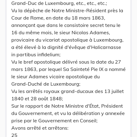
Grand-Duc de Luxembourg, etc., etc., etc.;
Vu la dépèche de Notre Ministre-Résident près la
Cour de Rome, en date du 18 mars 1863,
annonçant que dans le consistoire secret tenu le
16 du même mois, le sieur Nicolas Adames,
provicaire du vicariat apostolique à Luxembourg,
a été élevé à la dignité d'évêque d'Halicarnasse
in partibus infidelium;
Vu le bref apostolique délivré sous la date du 27
mars 1863, par lequel Sa Sainteté Pie IX a nommé
le sieur Adames vicaire apostolique du
Grand-Duché de Luxembourg;
Vu les arrêtés royaux grand-ducaux des 13 juillet
1840 et 28 août 1848;
Sur le rapport de Notre Ministre d'État, Président
du Gouvernement, et vu la délibération y annexée
prise par le Gouvernement en Conseil;
Avons arrêté et arrêtons:
25