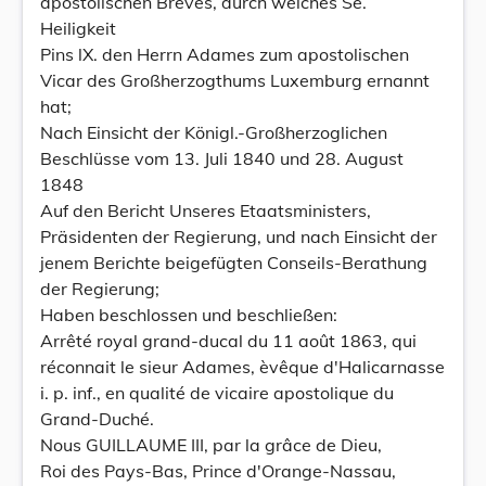
apostolischen Breves, durch welches Se.
Heiligkeit
Pins lX. den Herrn Adames zum apostolischen
Vicar des Großherzogthums Luxemburg ernannt
hat;
Nach Einsicht der Königl.-Großherzoglichen
Beschlüsse vom 13. Juli 1840 und 28. August
1848
Auf den Bericht Unseres Etaatsministers,
Präsidenten der Regierung, und nach Einsicht der
jenem Berichte beigefügten Conseils-Berathung
der Regierung;
Haben beschlossen und beschließen:
Arrêté royal grand-ducal du 11 août 1863, qui
réconnait le sieur Adames, èvêque d'Halicarnasse
i. p. inf., en qualité de vicaire apostolique du
Grand-Duché.
Nous GUILLAUME III, par la grâce de Dieu,
Roi des Pays-Bas, Prince d'Orange-Nassau,