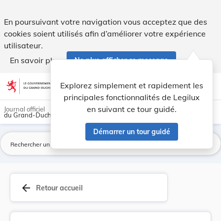
Arrêté royal grand-ducal du 8 juin 1868 portant... - Legilux
En poursuivant votre navigation vous acceptez que des
cookies soient utilisés afin d’améliorer votre expérience
utilisateur.
En savoir plus
Ne plus afficher ce message
Aller au contenu
help
light_mode
dark_mode
account_circle
Explorez simplement et rapidement les
Aide
principales fonctionnalités de Legilux
en suivant ce tour guidé.
Journal officiel
du Grand-Duché de Luxembourg
Démarrer un tour guidé
La
arrow_back
Retour accueil