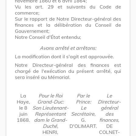
novembre 1860 et 6 avril 1864;
Vu les art. 29 et suivants du Code de
commerce;
Sur le rapport de Notre Directeur-général des
finances et la délibération du Conseil de
Gouvernement;
Notre Conseil d'État entendu;
Avons arrêté et arrêtons:
La modification dont il s'agit est approuvée.
Notre Directeur-général des finances est
chargé de l'exécution du présent arrêté, qui
sera inséré au Mémorial.
La
Pour le Roi
Par le
Le
Haye,
Grand-Duc:
Prince:
Directeur-
le 8
Son Lieutenant-
Le
général
juin
Représentant
Secrétaire,
des
1868.
dam le Grand-
G.
finances,
Duché,
D'OLIMART.
DE
HENRI,
COLNET-