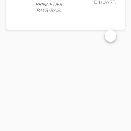
D'HUART.
PRINCE DES
PAYS-BAS,
Changer la t