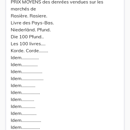
PRIX MOYENS des denrées vendues sur les
marchés de
Rasière. Rasiere.
Livre des Pays-Bas.
Niederländ. Pfund.
Die 100 Pfund..
Les 100 livres....
Korde. Corde........
Idem...............
Idem..............
Idem..................
Idem...................
Idem............
Idem................
Idem...........
Idem............
Idem.............
Idem.................
Idem................