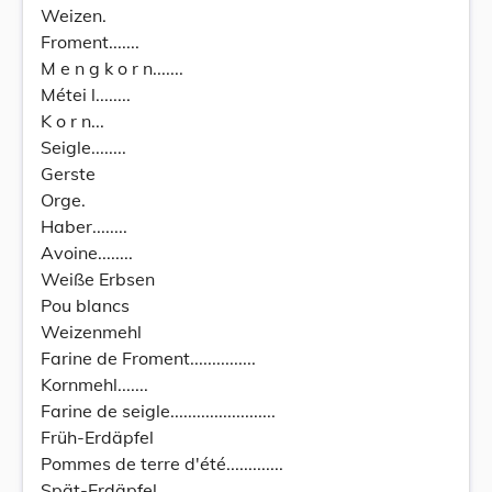
Weizen.
Froment.......
M e n g k o r n.......
Métei l........
K o r n...
Seigle........
Gerste
Orge.
Haber........
Avoine........
Weiße Erbsen
Pou blancs
Weizenmehl
Farine de Froment...............
Kornmehl.......
Farine de seigle........................
Früh-Erdäpfel
Pommes de terre d'été.............
Spät-Erdäpfel