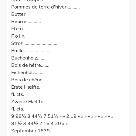
Pommes de terre d'hiver...........
Butter
Beurre............
H e u.........
F o i n.
Stroh............................
Paille.......................
Buchenholz......
Bois de hêtre.......
Eichenholz.......
Bois de chêne......
Erste Hælfte.
fl. cts.
Zweite Hælfte.
fl. cts.
9 98½ 8 44½ 7 51½ » » 2 19 » » » » » » » » » » »
81½ 3 33½ 2 16 4 20 » »
September 1839.