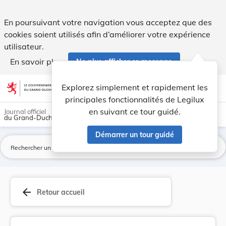
Circulaire du 8 octobre 1839 à MM. les Bourgmes... - Legilux
En poursuivant votre navigation vous acceptez que des
cookies soient utilisés afin d’améliorer votre expérience
utilisateur.
En savoir plus
Ne plus afficher ce message
Aller au contenu
help
light_mode
dark_mode
account_circle
Explorez simplement et rapidement les
Aide
principales fonctionnalités de Legilux
en suivant ce tour guidé.
Journal officiel
du Grand-Duché de Luxembourg
Démarrer un tour guidé
La
arrow_back
Retour accueil