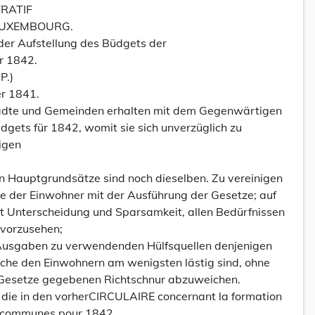
TRATIF
LUXEMBOURG.
 der Aufstellung des Büdgets der
r 1842.
P.)
r 1841.
ädte und Gemeinden erhalten mit dem Gegenwärtigen
udgets für 1842, womit sie sich unverzüglich zu
igen
en Hauptgrundsätze sind noch dieselben. Zu vereinigen
 der Einwohner mit der Ausführung der Gesetze; auf
mit Unterscheidung und Sparsamkeit, allen Bedürfnissen
vorzusehen;
 Ausgaben zu verwendenden Hülfsquellen denjenigen
che den Einwohnern am wenigsten lästig sind, ohne
 Gesetze gegebenen Richtschnur abzuweichen.
f die in den vorherCIRCULAIRE concernant la formation
t communes pour 1842.