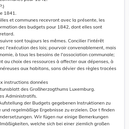
.)
re 1841.
illes et communes recevront avec la présente, les
ormation des budgets pour 1842, dont elles sont
retard.
uivre sont toujours les mêmes. Concilier l'intérêt
c l'exécution des lois; pourvoir convenablement, mais
nomie, à tous les besoins de l'association communale;
t au choix des ressources à affecter aux dépenses, à
 onéreuses aux habitans, sans dévier des règles tracées
aux instructions données
tunsblatt des Großherzogthums Luxemburg.
s Administratifs.
 Aufstellung der Budgets gegebenen Instruktionen zu
 und regelmäßige Ergebnisse zu erzielen. Dor t finden
andersetzungen. Wir fügen nur einige Bemerkungen
lmäßigkeiten, welche sich bei einer ziemlich großen