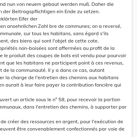
und nun von neuem gebaut werden muß. Daher die
 der Beitragspflichtigen ein Ende zu setzen.
klärten Eifer der
hen ansehnlichen Zahl bre de communes; on a reversé,
ommunale, sur tous les habitans, sans égard s'ils
ent, des biens qui sont l'objet de cette cote.
priétés non-boisées sont affermées au profit de la
e le produit des coupes de bots est vendu pour pourvoir
nt que les habitans ne participent point à ces revenus,
it de la communauté. Il y a dans ce cas, autant
ter la charge de l'entretien des chemins aux habitans
 en aurait à leur faire payer la contribution foncière qui
uvert un article sous le n° 58, pour recevoir la portion
ommunaux, dans l'entretien des chemins, à supporter par
de créer des ressources en argent, pour l'exécution de
 peuvent être convenablement confectionnés par voie de