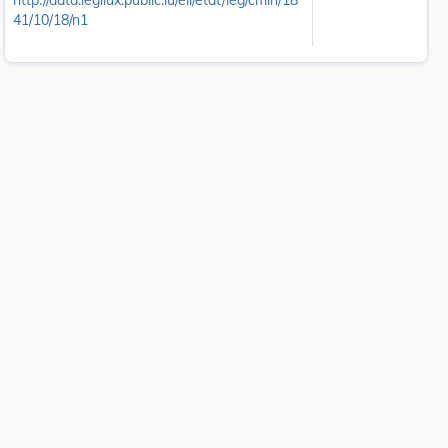
http://data.legilux.public.lu/eli/etat/leg/cmin/18
41/10/18/n1