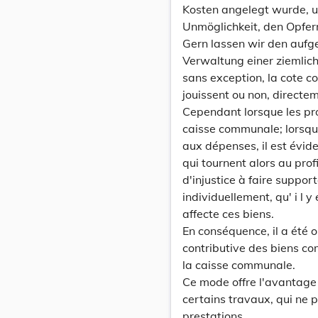
Kosten angelegt wurde, 
Unmöglichkeit, den Opfern
Gern lassen wir den aufge
Verwaltung einer ziemlic
sans exception, la cote c
jouissent ou non, directem
Cependant lorsque les pro
caisse communale; lorsqu
aux dépenses, il est évide
qui tournent alors au prof
d'injustice à faire suppor
individuellement, qu' i l y
affecte ces biens.
En conséquence, il a été o
contributive des biens c
la caisse communale.
Ce mode offre l'avantage 
certains travaux, qui ne
prestations.