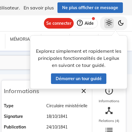
ilisateur.
En savoir plus
Ne plus afficher ce message
help
light_mode
dark_mode
Se connecter
Aide
MÉMORIAL C
TRAITÉS
PROJETS
TEXTES UE
Explorez simplement et rapidement les
principales fonctionnalités de Legilux
Lancer la recherche
Filtres
en suivant ce tour guidé.
Démarrer un tour guidé
info
close
Informations
Fermer la barre latéra
Informations
Type
Circulaire ministérielle
device_hub
Signature
18/10/1841
Relations (4)
list
Publication
24/10/1841