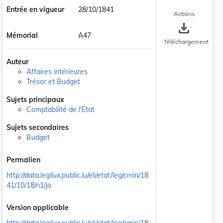
Entrée en vigueur
28/10/1841
Actions
save_alt
Mémorial
A47
Téléchargement
Auteur
Affaires intérieures
Trésor et Budget
Sujets principaux
Comptabilité de l'État
Sujets secondaires
Budget
Permalien
http://data.legilux.public.lu/eli/etat/leg/cmin/18
41/10/18/n1/jo
Version applicable