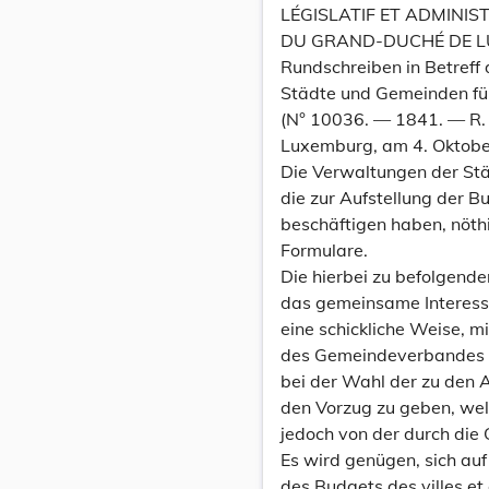
LÉGISLATIF ET ADMINIS
DU GRAND-DUCHÉ DE 
Rundschreiben in Betreff
Städte und Gemeinden fü
(N° 10036. — 1841. — R. 
Luxemburg, am 4. Oktobe
Die Verwaltungen der St
die zur Aufstellung der B
beschäftigen haben, nöth
Formulare.
Die hierbei zu befolgend
das gemeinsame Interesse
eine schickliche Weise, 
des Gemeindeverbandes 
bei der Wahl der zu den
den Vorzug zu geben, wel
jedoch von der durch die
Es wird genügen, sich au
des Budgets des villes e