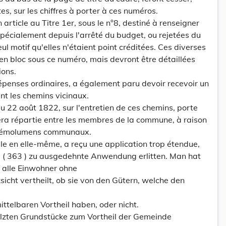
es, sur les chiffres à porter à ces numéros.
 article au Titre 1er, sous le n°8, destiné à renseigner
pécialement depuis l'arrêté du budget, ou rejetées du
l motif qu'elles n'étaient point créditées. Ces diverses
n bloc sous ce numéro, mais devront être détaillées
ions.
 dépenses ordinaires, a également paru devoir recevoir un
nt les chemins vicinaux.
du 22 août 1822, sur l'entretien de ces chemins, porte
ra répartie entre les membres de la commune, à raison
ux émolumens communaux.
ble en elle-même, a reçu une application trop étendue,
 ( 363 ) zu ausgedehnte Anwendung erlitten. Man hat
 alle Einwohner ohne
cht vertheilt, ob sie von den Gütern, welche den
telbaren Vortheil haben, oder nicht.
lzten Grundstücke zum Vortheil der Gemeinde