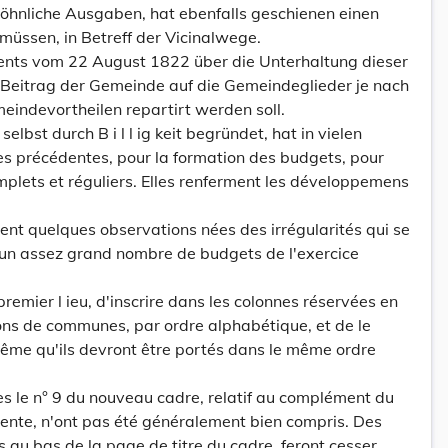
wöhnliche Ausgaben, hat ebenfalls geschienen einen
 müssen, in Betreff der Vicinalwege.
ents vom 22 August 1822 über die Unterhaltung dieser
Beitrag der Gemeinde auf die Gemeindeglieder je nach
eindevortheilen repartirt werden soll.
elbst durch B i l l ig keit begründet, hat in vielen
s précédentes, pour la formation des budgets, pour
mplets et réguliers. Elles renferment les développemens
nt quelques observations nées des irrégularités qui se
 un assez grand nombre de budgets de l'exercice
mier l ieu, d'inscrire dans les colonnes réservées en
ons de communes, par ordre alphabétique, et de le
même qu'ils devront être portés dans le même ordre
rès le n° 9 du nouveau cadre, relatif au complément du
ente, n'ont pas été généralement bien compris. Des
 au bas de la page de titre du cadre, feront cesser,