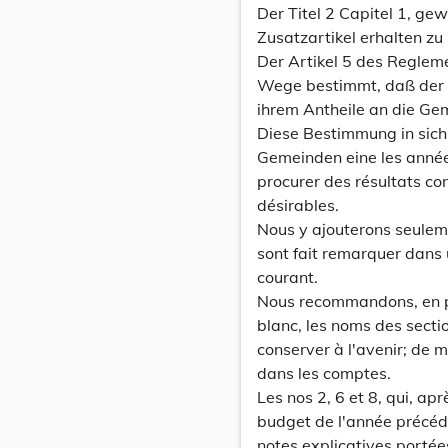
Der Titel 2 Capitel 1, ge
Zusatzartikel erhalten zu
Der Artikel 5 des Reglem
Wege bestimmt, daß der 
ihrem Antheile an die Gem
Diese Bestimmung in sich s
Gemeinden eine les année
procurer des résultats co
désirables.
Nous y ajouterons seuleme
sont fait remarquer dans
courant.
Nous recommandons, en pre
blanc, les noms des secti
conserver à l'avenir; de 
dans les comptes.
Les nos 2, 6 et 8, qui, ap
budget de l'année précéd
notes explicatives portées