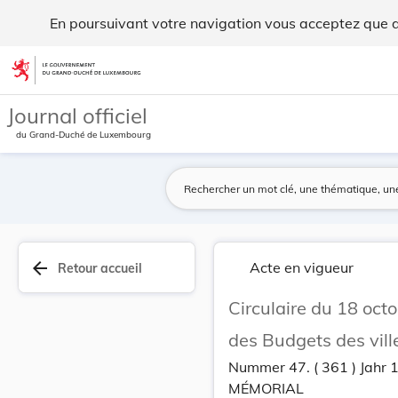
Circulaire du 18 octobre 1841 N°10036 concernan... - Legil
En poursuivant votre navigation vous acceptez que des
Aller au contenu
Journal officiel
du Grand-Duché de Luxembourg
arrow_back
Acte en vigueur
Retour accueil
Circulaire du 18 oc
des Budgets des vil
Nummer 47. ( 361 ) Jahr 
MÉMORIAL