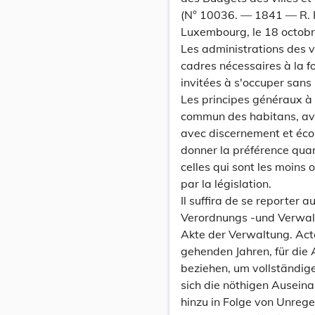
(N° 10036. — 1841 — R. P
Luxembourg, le 18 octob
Les administrations des v
cadres nécessaires à la f
invitées à s'occuper sans 
Les principes généraux à s
commun des habitans, ave
avec discernement et éco
donner la préférence quan
celles qui sont les moins
par la législation.
Il suffira de se reporter 
Verordnungs -und Verwal
Akte der Verwaltung. Acte
gehenden Jahren, für die
beziehen, um vollständige
sich die nöthigen Ausein
hinzu in Folge von Unrege