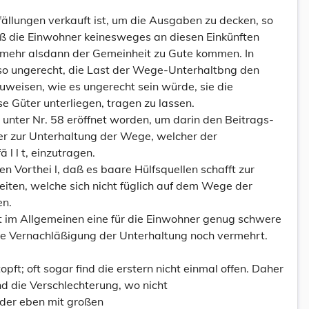
ällungen verkauft ist, um die Ausgaben zu decken, so
daß die Einwohner keinesweges an diesen Einkünften
lmehr alsdann der Gemeinheit zu Gute kommen. In
n so ungerecht, die Last der Wege-Unterhaltbng den
uweisen, wie es ungerecht sein würde, sie die
e Güter unterliegen, tragen zu lassen.
l unter Nr. 58 eröffnet worden, um darin den Beitrags-
r zur Unterhaltung der Wege, welcher der
l l t, einzutragen.
en Vorthei l, daß es baare Hülfsquellen schafft zur
iten, welche sich nicht füglich auf dem Wege der
en.
 im Allgemeinen eine für die Einwohner genug schwere
die Vernachläßigung der Unterhaltung noch vermehrt.
ft; oft sogar find die erstern nicht einmal offen. Daher
 die Verschlechterung, wo nicht
der eben mit großen