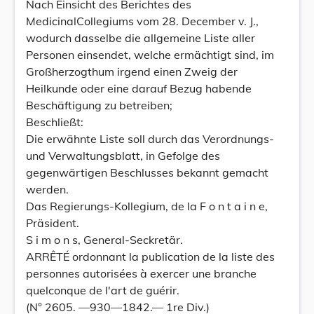
Nach Einsicht des Berichtes des
MedicinalCollegiums vom 28. December v. J.,
wodurch dasselbe die allgemeine Liste aller
Personen einsendet, welche ermächtigt sind, im
Großherzogthum irgend einen Zweig der
Heilkunde oder eine darauf Bezug habende
Beschäftigung zu betreiben;
Beschließt:
Die erwähnte Liste soll durch das Verordnungs-
und Verwaltungsblatt, in Gefolge des
gegenwärtigen Beschlusses bekannt gemacht
werden.
Das Regierungs-Kollegium, de la F o n t a i n e,
Präsident.
S i m o n s, General-Seckretär.
ARRÊTÉ ordonnant la publication de la liste des
personnes autorisées à exercer une branche
quelconque de l'art de guérir.
(N° 2605. —930—1842.— 1re Div.)