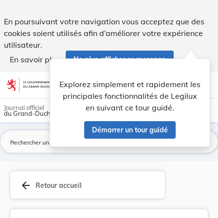
Circulaire du 14 mars 1843 concernant la format... - Legilux
En poursuivant votre navigation vous acceptez que des
cookies soient utilisés afin d’améliorer votre expérience
utilisateur.
En savoir plus
Ne plus afficher ce message
Aller au contenu
help
light_mode
dark_mode
account_circle
Explorez simplement et rapidement les
Aide
principales fonctionnalités de Legilux
en suivant ce tour guidé.
Journal officiel
du Grand-Duché de Luxembourg
Démarrer un tour guidé
La
arrow_back
Retour accueil