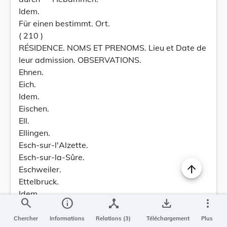
Idem.
Für einen bestimmt. Ort.
( 210 )
RÉSIDENCE. NOMS ET PRENOMS. Lieu et Date de
leur admission. OBSERVATIONS.
Ehnen.
Eich.
Idem.
Eischen.
Ell.
Ellingen.
Esch-sur-l'Alzette.
Esch-sur-la-Sûre.
Eschweiler.
Ettelbruck.
Idem.
search
info
device_hub
save_alt
more_vert
Idem.
Feulen.
Chercher
Informations
Relations (3)
Téléchargement
Plus