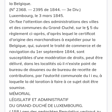
la Belgique.
(N° 2368. — 2395 de 1844. — 3e Div.)
Luxembourg, le 3 mars 1845.
On fixe l'attention des administrations des villes
et des communes du Grand-Duché, sur le § 5 du
règlement ci-après, d'après lequel le certificat
d'origine des marchandises à expédier pour la
Belgique, qui, suivant le traité de commerce et de
navigation du 1er septembre 1844, sont
susceptibles d'une modération de droits, peut être
délivré, dans les localités où il n'existe point de
bureau de douanes ou de bureau de recette de
contributions, par l'autorité communale du l i eu, à
laquelle la dé laration à faire à ce sujet doit être
soumise.
MÉMORIAL
LÉGISLATIF ET ADMINISTRATIF
DU GRAND-DUCHÉ DE LUXEMBOURG.
( 158 ) gen des gedachten Regulativs vertraut zu