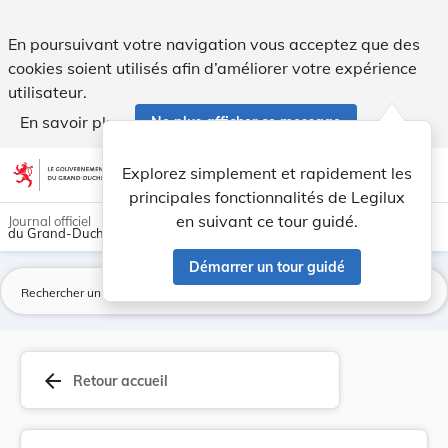
Circulaire du 3 mars 1845, N° 2368-2395, aux ad... - Legilu
En poursuivant votre navigation vous acceptez que des
cookies soient utilisés afin d’améliorer votre expérience
utilisateur.
En savoir plus
Ne plus afficher ce message
Aller au contenu
help
light_mode
dark_mode
account_circle
Explorez simplement et rapidement les
Aide
principales fonctionnalités de Legilux
en suivant ce tour guidé.
Journal officiel
du Grand-Duché de Luxembourg
Démarrer un tour guidé
La
arrow_back
Retour accueil