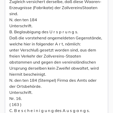
Zugleich versichert derselbe, daß diese Waaren-
Erzeugnisse (Fabrikate) der ZollvereinsStaaten
sind.
N. den ten 184
Unterschrift.
B. Beglaubigung des U r s p r u n g s.
Daß die vorstehend angemeldeten Gegenstände,
welche hier in folgender A r t, nämlich:
unter Verschluß gesetzt worden sind, aus dem
freien Verkehr der Zollvereins-Staaten
abstammen und gegen den vereinsländischen
Ursprung derselben kein Zweifel obwaltet, wird
hiermit bescheinigt.
N. den ten 184 (Stempel) Firma des Amts oder
der Ortsbehörde.
Unterschrift.
Nr. 16.
( 163 )
C. B e s c h e i n i g u n g des A u s g a n g s.