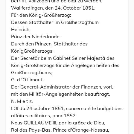
betrifft, vollzogen und befolgt zu werden.
Wallferdingen, den 24. October 1851.
Für den König-Großherzog:
Dessen Statthalter im Großherzogthum
Heinrich,
Prinz der Niederlande.
Durch den Prinzen, Statthalter des
KönigGroßherzogs:
Der Secretär beim Cabinet Seiner Majestä des
König-Großherzogs für die Angelegen heiten des
Großherzogthums,
G. d 'O l imar t.
Der General-Administrator der Finanzen, vorl.
mit den Militär-Angelegenheiten beauftragt,
N. M e t z.
LOI du 24 octobre 1851, concernant le budget des
affaires militaires, pour 1852.
Nous GUILLAUME III, par la grâce de Dieu,
Roi des Pays-Bas, Prince d'Orange-Nassau,