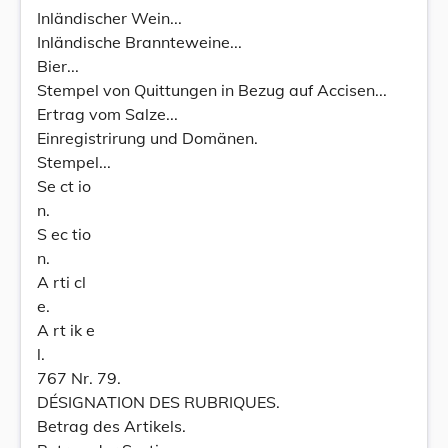
Inländischer Wein...
Inländische Brannteweine...
Bier...
Stempel von Quittungen in Bezug auf Accisen...
Ertrag vom Salze...
Einregistrirung und Domänen.
Stempel...
Se ct io
n.
S ec tio
n.
A rti cl
e.
A rt ik e
l.
767 Nr. 79.
DÉSIGNATION DES RUBRIQUES.
Betrag des Artikels.