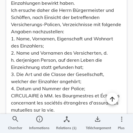
Einzahlungen bewirkt haben.
Ich ersuche daher die Herrn Bürgermeister und
Schöffen, nach Einsicht der betreffenden
Versicherungs-Policen, Verzeichnisse mit folgende
Angaben nachzustellen:
1. Name, Vornamen, Eigenschaft und Wohnort
des Einzahlers;
2. Name und Vornamen des Versicherten, d.
h. derjenigen Person, auf deren Leben die
Einzeichnung statt gefunden hat;
3. Die Art und die Classe der Gesellschaft,
welcher der Einzahler angehört;
4. Datum und Nummer der Police;
CIRCULAIRE à MM. les Bourgmestres et Échevins
concernant les sociétés étrangères d'assurances
mutuelles sur la vie.
N° 3124 — 1381 de 1851.
search
info
device_hub
save_alt
more_vert
Luxembourg, le 20 octobre 1851.
Chercher
Informations
Relations (1)
Téléchargement
Plus
Suivant des réclamations parvenues au