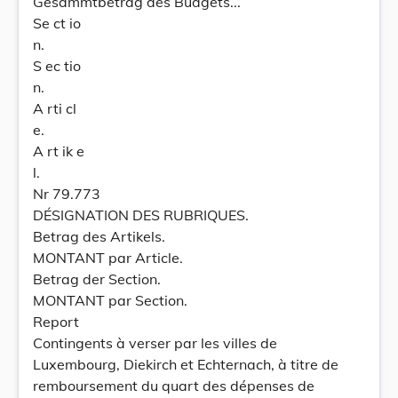
Gesammtbetrag des Budgets...
Se ct io
n.
S ec tio
n.
A rti cl
e.
A rt ik e
l.
Nr 79.773
DÉSIGNATION DES RUBRIQUES.
Betrag des Artikels.
MONTANT par Article.
Betrag der Section.
MONTANT par Section.
Report
Contingents à verser par les villes de
Luxembourg, Diekirch et Echternach, à titre de
remboursement du quart des dépenses de