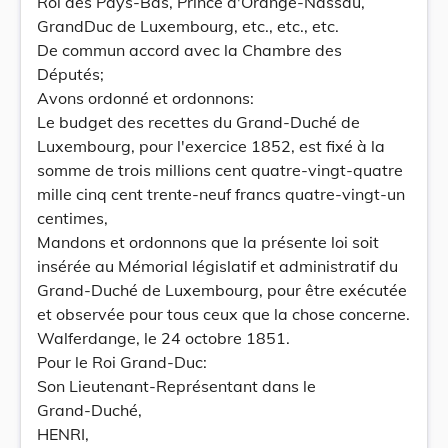
Roi des Pays-Bas, Prince d'Orange-Nassau,
GrandDuc de Luxembourg, etc., etc., etc.
De commun accord avec la Chambre des
Députés;
Avons ordonné et ordonnons:
Le budget des recettes du Grand-Duché de
Luxembourg, pour l'exercice 1852, est fixé à la
somme de trois millions cent quatre-vingt-quatre
mille cinq cent trente-neuf francs quatre-vingt-un
centimes,
Mandons et ordonnons que la présente loi soit
insérée au Mémorial législatif et administratif du
Grand-Duché de Luxembourg, pour être exécutée
et observée pour tous ceux que la chose concerne.
Walferdange, le 24 octobre 1851.
Pour le Roi Grand-Duc:
Son Lieutenant-Représentant dans le
Grand-Duché,
HENRI,