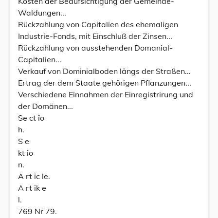
Kosten der Beaufsichtigung der Gemeinde-
Waldungen...
Rückzahlung von Capitalien des ehemaligen
Industrie-Fonds, mit Einschluß der Zinsen...
Rückzahlung von ausstehenden Domanial-
Capitalien...
Verkauf von Dominialboden längs der Straßen...
Ertrag der dem Staate gehörigen Pflanzungen...
Verschiedene Einnahmen der Einregistrirung und
der Domänen...
Se ct îo
h.
S e
kt io
n.
A rt ic le.
A rt ik e
l.
769 Nr 79.