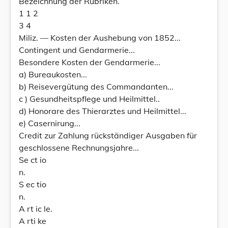
Bezeichnung der Rubriken.
1 1 2
3 4
Miliz. — Kosten der Aushebung von 1852...
Contingent und Gendarmerie...
Besondere Kosten der Gendarmerie...
a) Bureaukosten...
b) Reisevergütung des Commandanten...
c ) Gesundheitspflege und Heilmittel..
d) Honorare des Thierarztes und Heilmittel...
e) Casernirung...
Credit zur Zahlung rückständiger Ausgaben für
geschlossene Rechnungsjahre...
Se ct io
n.
S ec tio
n.
A rt ic le.
A rti ke