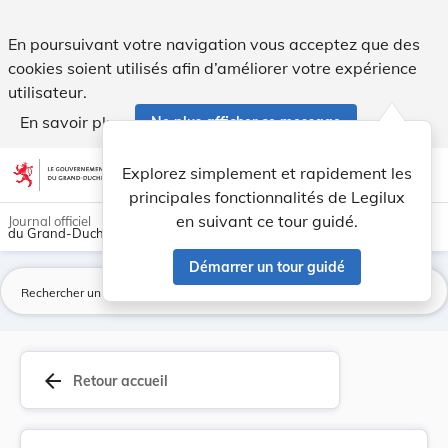
Circulaire du 20 octobre 1851 à MM. les Bourgme... - Legilu
En poursuivant votre navigation vous acceptez que des
cookies soient utilisés afin d’améliorer votre expérience
utilisateur.
En savoir plus
Ne plus afficher ce message
Aller au contenu
help
light_mode
dark_mode
account_circle
Explorez simplement et rapidement les
Aide
principales fonctionnalités de Legilux
en suivant ce tour guidé.
Journal officiel
du Grand-Duché de Luxembourg
Démarrer un tour guidé
La
arrow_back
Retour accueil