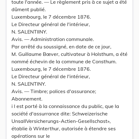
toute l'année. — Le règlement pris à ce sujet a été
dûment publié.
Luxembourg, le 7 décembre 1876.
Le Directeur général de l'intérieur,
N. SALENTIINY.
Avis. — Administration communale.
Par arrêté du soussigné, en date de ce jour,
M. Guillaume Bœver, cultivateur à Holsthum, a été
nommé échevin de la commune de Consthum.
Luxembourg, le 7 décembre 1876.
Le Directeur général de l'intérieur,
N. SALENTINY.
Avis. — Timbre; polices d'assurance;
Abonnement.
i l est porté à la connaissance du public, que la
société d'assurrance dite: Schweizerische
UnsallVersicherungs-Actien-Gesellschast»,
établie à Winterthur, autorisée à étendre ses
opérations sur le