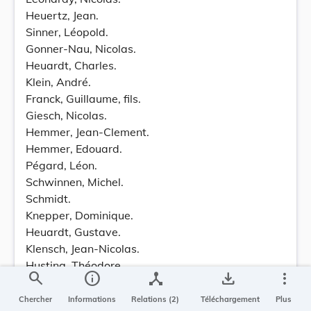
Heuertz, Jean.
Sinner, Léopold.
Gonner-Nau, Nicolas.
Heuardt, Charles.
Klein, André.
Franck, Guillaume, fils.
Giesch, Nicolas.
Hemmer, Jean-Clement.
Hemmer, Edouard.
Pégard, Léon.
Schwinnen, Michel.
Schmidt.
Knepper, Dominique.
Heuardt, Gustave.
Klensch, Jean-Nicolas.
Husting, Théodore.
search
info
device_hub
save_alt
more_vert
de Tornaco, Charles (baron).
Kayser, Pierre.
Chercher
Informations
Relations (2)
Téléchargement
Plus