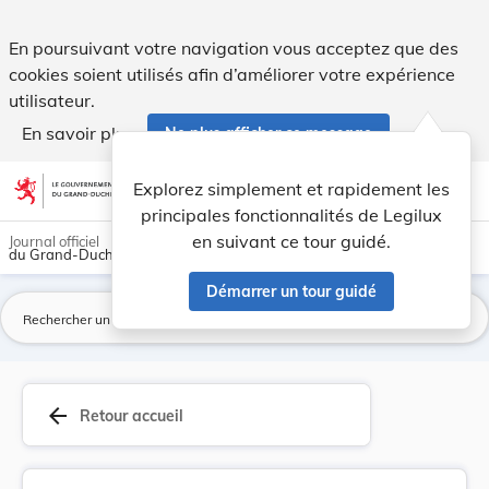
Circulaire du 26 novembre 1876 concernant le cl... - Legilux
En poursuivant votre navigation vous acceptez que des
cookies soient utilisés afin d’améliorer votre expérience
utilisateur.
En savoir plus
Ne plus afficher ce message
Aller au contenu
help
light_mode
dark_mode
account_circle
Explorez simplement et rapidement les
Aide
principales fonctionnalités de Legilux
en suivant ce tour guidé.
Journal officiel
du Grand-Duché de Luxembourg
Démarrer un tour guidé
La
arrow_back
Retour accueil