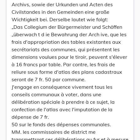
Archivs, sowie der Urkunden und Acten des
Civilstandes in den Gemeinden eine große
Wichtigkeit bei. Derselbe lautet wie folgt:
„Das Collegium der Bürgermeister und Schöffen
„überwach t d ie Bewahrung der Arch ive, que les
frais d'appropriation des tables existantes aux
secrétariats des communes, qui présentent les
dimensions voulues pour le tiroir, peuvent s'élever
à 16 francs par table. Par contre, les frais de
reliure sous forme d'atlas des plans cadastraux
seront de 7 fr. 50 par commune.
J'engage en conséquence vivement tous les
conseils communaux à voter, dans une
délibération spéciale à prendre à ce sujet, la
confection de l'atlas avec l'imputation de la
dépense de 7 fr.
50 sur le fonds des dépenses communales.
MM. les commissaires de district me
transmettront ces délibérations au fur et à mesure