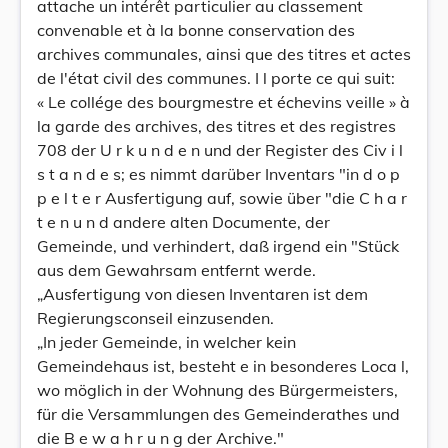
attache un intérêt particulier au classement
convenable et à la bonne conservation des
archives communales, ainsi que des titres et actes
de l'état civil des communes. I l porte ce qui suit:
« Le collége des bourgmestre et échevins veille » à
la garde des archives, des titres et des registres
708 der U r k u n d e n und der Register des Civ i l
s t a n d e s; es nimmt darüber Inventars "in d o p
p e l t e r Ausfertigung auf, sowie über "die C h a r
t e n u n d andere alten Documente, der
Gemeinde, und verhindert, daß irgend ein "Stück
aus dem Gewahrsam entfernt werde.
„Ausfertigung von diesen Inventaren ist dem
Regierungsconseil einzusenden.
„In jeder Gemeinde, in welcher kein
Gemeindehaus ist, besteht e in besonderes Loca l,
wo möglich in der Wohnung des Bürgermeisters,
für die Versammlungen des Gemeinderathes und
die B e w a h r u n g der Archive."