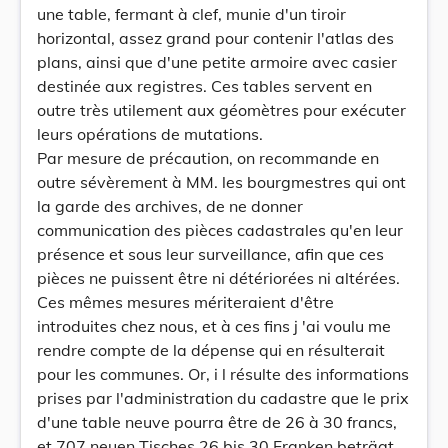
une table, fermant à clef, munie d'un tiroir
horizontal, assez grand pour contenir l'atlas des
plans, ainsi que d'une petite armoire avec casier
destinée aux registres. Ces tables servent en
outre très utilement aux géomètres pour exécuter
leurs opérations de mutations.
Par mesure de précaution, on recommande en
outre sévèrement à MM. les bourgmestres qui ont
la garde des archives, de ne donner
communication des pièces cadastrales qu'en leur
présence et sous leur surveillance, afin que ces
pièces ne puissent être ni détériorées ni altérées.
Ces mêmes mesures mériteraient d'être
introduites chez nous, et à ces fins j 'ai voulu me
rendre compte de la dépense qui en résulterait
pour les communes. Or, i l résulte des informations
prises par l'administration du cadastre que le prix
d'une table neuve pourra être de 26 à 30 francs,
et 707 neuen Tisches 26 bis 30 Franken beträgt,