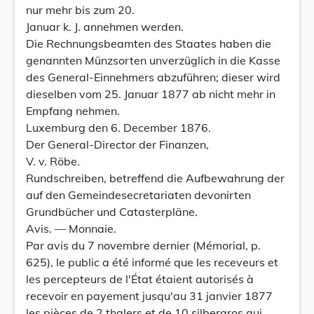
nur mehr bis zum 20.
Januar k. J. annehmen werden.
Die Rechnungsbeamten des Staates haben die
genannten Münzsorten unverzüglich in die Kasse
des General-Einnehmers abzuführen; dieser wird
dieselben vom 25. Januar 1877 ab nicht mehr in
Empfang nehmen.
Luxemburg den 6. December 1876.
Der General-Director der Finanzen,
V. v. Röbe.
Rundschreiben, betreffend die Aufbewahrung der
auf den Gemeindesecretariaten devonirten
Grundbücher und Catasterpläne.
Avis. — Monnaie.
Par avis du 7 novembre dernier (Mémorial, p.
625), le public a été informé que les receveurs et
les percepteurs de l'État étaient autorisés à
recevoir en payement jusqu'au 31 janvier 1877
les pièces de 2 thalers et de 10 silbergros qui,