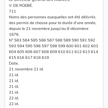
V. DE ROEBÉ.
711
Noms des personnes auxquelles ont été délivrés
des permis de chasse pour la durée d'une année,
depuis le 21 novembre jusqu'au 8 décembre
1876.
N° 583 584 585 586 587 588 589 590 591 592
593 594 595 596 597 598 599 600 601 602 603
604 605 606 607 608 609 610 611 612 613 614
615 616 617 618 619
Date.
21 novembre 21 id.
21 id.
21 id.
21 id.
21 id.
22 id.
22 id.