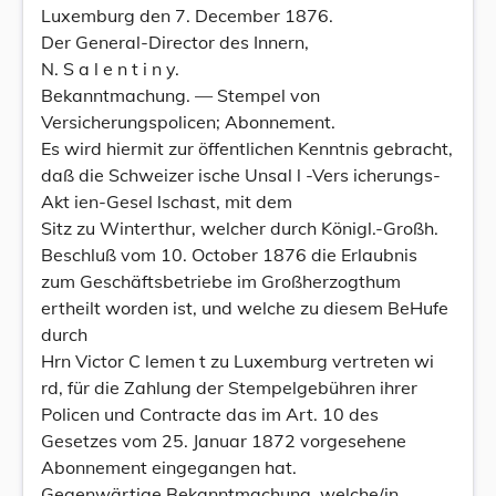
Luxemburg den 7. December 1876.
Der General-Director des Innern,
N. S a l e n t i n y.
Bekanntmachung. — Stempel von
Versicherungspolicen; Abonnement.
Es wird hiermit zur öffentlichen Kenntnis gebracht,
daß die Schweizer ische Unsal l -Vers icherungs-
Akt ien-Gesel lschast, mit dem
Sitz zu Winterthur, welcher durch Königl.-Großh.
Beschluß vom 10. October 1876 die Erlaubnis
zum Geschäftsbetriebe im Großherzogthum
ertheilt worden ist, und welche zu diesem BeHufe
durch
Hrn Victor C lemen t zu Luxemburg vertreten wi
rd, für die Zahlung der Stempelgebühren ihrer
Policen und Contracte das im Art. 10 des
Gesetzes vom 25. Januar 1872 vorgesehene
Abonnement eingegangen hat.
Gegenwärtige Bekanntmachung, welche/in