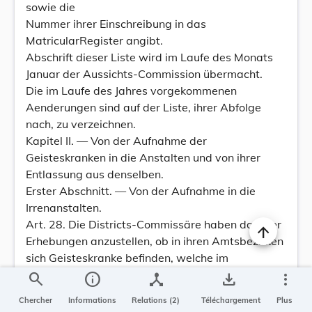
sowie die
Nummer ihrer Einschreibung in das
MatricularRegister angibt.
Abschrift dieser Liste wird im Laufe des Monats
Januar der Aussichts-Commission übermacht.
Die im Laufe des Jahres vorgekommenen
Aenderungen sind auf der Liste, ihrer Abfolge
nach, zu verzeichnen.
Kapitel II. — Von der Aufnahme der
Geisteskranken in die Anstalten und von ihrer
Entlassung aus denselben.
Erster Abschnitt. — Von der Aufnahme in die
Irrenanstalten.
Art. 28. Die Districts-Commissäre haben darüber
Erhebungen anzustellen, ob in ihren Amtsbezirken
sich Geisteskranke befinden, welche im
Interesse der öffentlichen Ordnung und Sicherheit
search
info
device_hub
save_alt
more_vert
oder im Interesse ihrer eigenen Sicherheit
Chercher
Informations
Relations (2)
Téléchargement
Plus
einzusperren sind