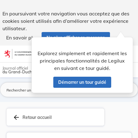
Circulaire du 24 décembre 1880 concernant la ta... - Legilux
En poursuivant votre navigation vous acceptez que des
cookies soient utilisés afin d’améliorer votre expérience
utilisateur.
En savoir plus
Ne plus afficher ce message
Aller au contenu
help
light_mode
dark_mode
account_circle
Explorez simplement et rapidement les
Aide
principales fonctionnalités de Legilux
en suivant ce tour guidé.
Journal officiel
du Grand-Duché de Luxembourg
Démarrer un tour guidé
La
arrow_back
Retour accueil