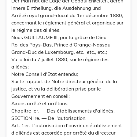
Der Plan hat die Lage der Gebäulichkeiten, deren
innere Eintheilung, die Ausdehnung und
Arrêté royal grand-ducal du 1er décembre 1880,
concernant le règlement général et organique sur
le régime des aliénés.
Nous GUILLAUME III, par la grâce de Dieu,
Roi des Pays-Bas, Prince d'Orange-Nassau,
Grand-Duc de Luxembourg, etc., etc., etc.;
Vu la loi du 7 juillet 1880, sur le régime des
aliénés;
Notre Conseil d'Etat entendu;
Sur le rapport de Notre directeur général de la
justice, et vu la délibération prise par le
Gouvernement en conseil;
Axons arrêté et arrêtons:
Chapitre Ier. — Des établissements d'aliénés.
SECTION Ire. — De l'autorisation.
Art. 1er. L'autorisation d'ouvrir un établissement
d'aliénés est accordée par arrêté du directeur