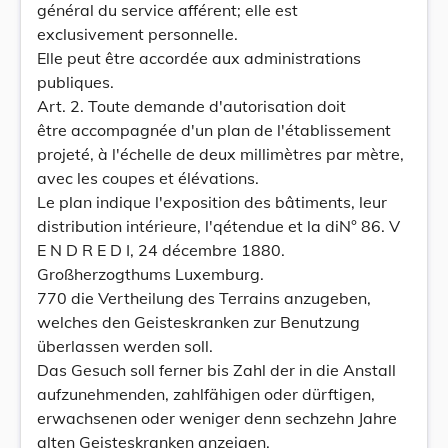
général du service afférent; elle est
exclusivement personnelle.
Elle peut être accordée aux administrations
publiques.
Art. 2. Toute demande d'autorisation doit
être accompagnée d'un plan de l'établissement
projeté, à l'échelle de deux millimètres par mètre,
avec les coupes et élévations.
Le plan indique l'exposition des bâtiments, leur
distribution intérieure, l'qétendue et la diN° 86. V
E N D R E D I, 24 décembre 1880.
Großherzogthums Luxemburg.
770 die Vertheilung des Terrains anzugeben,
welches den Geisteskranken zur Benutzung
überlassen werden soll.
Das Gesuch soll ferner bis Zahl der in die Anstall
aufzunehmenden, zahlfähigen oder dürftigen,
erwachsenen oder weniger denn sechzehn Jahre
alten Geisteskranken anzeigen.