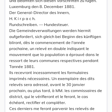
und Beamten sich diesen Vorschriften zu fügen.
Luxemburg den 8. December 1881.
Der General-Director des Innern,
H. K i r p a c h.
Rundschreiben. — Hundesteuer.
Die Gemeindeverwaltungen werden hiermit
aufgefordert, sich gleich bei Beginn des künftigen
bliront, dès le commencement de l'année
prochaine, un relevé en double indiquant le
mouvement que la population a éprouvé dans le
ressort de leurs communes respectives pendant
Tannée 1881.
Ils recevront incessamment les formulaires
imprimés nécessaires. Un exemplaire des dits
relevés sera adressé, avant le 30 janvier
prochain, au plus tard, à MM. les commissaires de
district, qui le vérifieront et le feront, le cas
échéant, rectifier et compléter.
Ces derniers me feront parvenir les relevés de