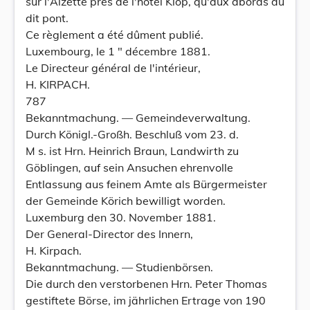
sur l'Alzette près de l'hôtel Klop, qu'aux abords du
dit pont.
Ce règlement a été dûment publié.
Luxembourg, le 1 " décembre 1881.
Le Directeur général de l'intérieur,
H. KIRPACH.
787
Bekanntmachung. — Gemeindeverwaltung.
Durch Königl.-Großh. Beschluß vom 23. d.
M s. ist Hrn. Heinrich Braun, Landwirth zu
Göblingen, auf sein Ansuchen ehrenvolle
Entlassung aus feinem Amte als Bürgermeister
der Gemeinde Körich bewilligt worden.
Luxemburg den 30. November 1881.
Der General-Director des Innern,
H. Kirpach.
Bekanntmachung. — Studienbörsen.
Die durch den verstorbenen Hrn. Peter Thomas
gestiftete Börse, im jährlichen Ertrage von 190