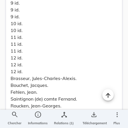
9 id.
9 id.
9 id.
10 id.
10 id.
11 id.
11 id.
11 id.
12 id.
12 id.
12 id.
Brasseur, Jules-Charles-Alexis.
Bouchet, Jacques.
Fehlen, Jean.
Saintignon (de) comte Fernand.
Roucken, Jean-Georges.
Byrne, Thomas.
search
info
device_hub
save_alt
more_vert
Fischer, Jacques-Adolphe.
Chercher
Informations
Relations (1)
Téléchargement
Plus
Hennes, Claude.