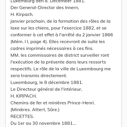
Luxemburg den 8. December 1881.
Der General-Director des Innern,
H. Kirpach.
janvier prochain, de la formation des rôles de la
laxe sur les chiens, pour l'exercice 1882, et se
conformer à cet effet à l'arrêté du 2 janvier 1866
(Mém. I I, page 4). Elles recevront de suite les
cadres imprimés nécessaires à ces fins.
MM. les commissaires de district surveiller ront
l'exécution de la présente dans leurs ressorts
respectifs. Le rôle de la ville de Luxembourg me
sera transmis directement.
Luxembourg, le 8 décembre 1881.
Le Directeur général de l'intérieur,
H. KlRPACH.
Chemins de fer et minières Prince-Henri.
(Minières. Attert, Sûre.)
RECETTES.
Du 1er au 30 novembre 1881...