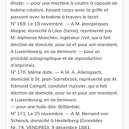
étude; — pour une machine à coudre à capsule de
bobine rotative, faisant corps avec la griffe et
passant avec la bobine à travers le lacet.
N° 169. Le 18 novembre. — A M. JeanJacques
Magne, domicilié à Lilas (Seine), représenté par
M. Alphonse Munchen, ingénieur civil, qui a fait
élection de domicile, pour lui et pour son mandant,
à Luxembourg, en sa demeure; — pour un
procédé autographique et de reproduction
d'imprimés.
N° 170. Même date. — A M. A. Allenspach,
domicilié à St. Jean-Sarrebrück, représenté par M.
Edmond Campill, candidat-huissier, qui a fait
élection de domicile, pour lui et pour son mandant,
à Luxembourg, en sa demeure;
— pour une huile dite: Brillantœl.
N° 171. Le 25 novembre. — A M. Bernard von
Schenck, domicilié à Heidelberg (Granddes
Nr. 74. VENDREDI, 9 décembre 1881.