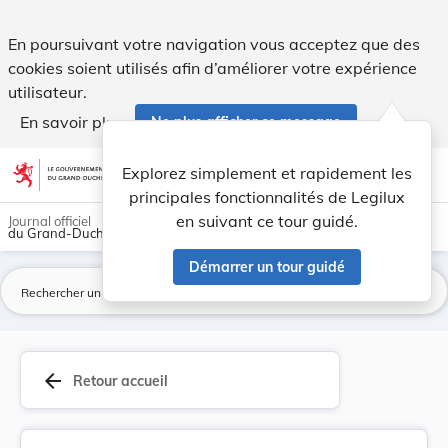
Circulaire du 8 décembre 1881 - Population. - Legilux
En poursuivant votre navigation vous acceptez que des
cookies soient utilisés afin d’améliorer votre expérience
utilisateur.
En savoir plus
Ne plus afficher ce message
Aller au contenu
help
light_mode
dark_mode
account_circle
Explorez simplement et rapidement les
Aide
principales fonctionnalités de Legilux
en suivant ce tour guidé.
Journal officiel
du Grand-Duché de Luxembourg
Démarrer un tour guidé
La
arrow_back
Retour accueil