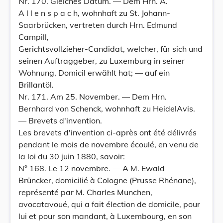
Nr. 170. Gleiches Datum. — Dem Hrn. A.
A l l e n s p a c h, wohnhaft zu St. Johann-
Saarbrücken, vertreten durch Hrn. Edmund
Campill,
Gerichtsvollzieher-Candidat, welcher, für sich und
seinen Auftraggeber, zu Luxemburg in seiner
Wohnung, Domicil erwählt hat; — auf ein
Brillantöl.
Nr. 171. Am 25. November. — Dem Hrn.
Bernhard von Schenck, wohnhaft zu HeidelAvis.
— Brevets d'invention.
Les brevets d'invention ci-après ont été délivrés
pendant le mois de novembre écoulé, en venu de
la loi du 30 juin 1880, savoir:
N° 168. Le 12 novembre. — A M. Ewald
Brüncker, domicilié à Cologne (Prusse Rhénane),
représenté par M. Charles Munchen,
avocatavoué, qui a fait élection de domicile, pour
lui et pour son mandant, à Luxembourg, en son