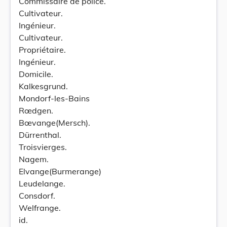
Commissaire de police.
Cultivateur.
Ingénieur.
Cultivateur.
Propriétaire.
Ingénieur.
Domicile.
Kalkesgrund.
Mondorf-les-Bains
Rœdgen.
Bœvange(Mersch).
Dürrenthal.
Troisvierges.
Nagem.
Elvange(Burmerange)
Leudelange.
Consdorf.
Welfrange.
id.