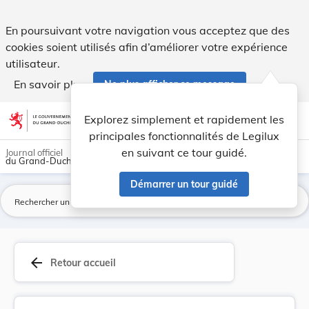
Circulaire ministérielle du 16 octobre 1912 con... - Legilux
En poursuivant votre navigation vous acceptez que des
cookies soient utilisés afin d’améliorer votre expérience
utilisateur.
En savoir plus
Ne plus afficher ce message
Aller au contenu
help
light_mode
dark_mode
account_circle
Explorez simplement et rapidement les
Aide
principales fonctionnalités de Legilux
en suivant ce tour guidé.
Journal officiel
du Grand-Duché de Luxembourg
Démarrer un tour guidé
La
arrow_back
Retour accueil