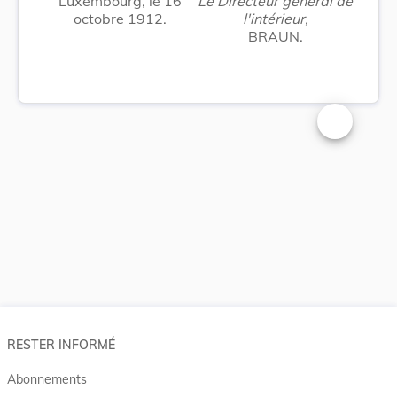
Luxembourg, le 16
Le Directeur général de
octobre 1912.
l'intérieur,
BRAUN.
Changer la t
RESTER INFORMÉ
Abonnements