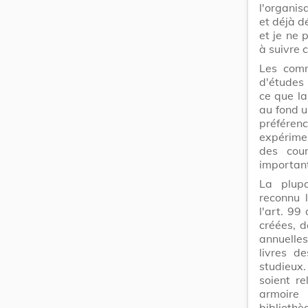
l'organis
et déjà d
et je ne 
à suivre 
Les comm
d'études 
ce que la
au fond u
préférenc
expérime
des cour
importan
La plupa
reconnu l
l'art. 99
créées, d
annuelles
livres d
studieux.
soient r
armoire
bibliothè