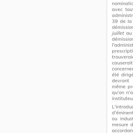
nominati
avec tou
administr
39 de la 
démission 
juillet
au 
démissi
l'admini
prescript
trouvera
causerait
concernen
été diri
devront 
même pro
qu'on n'
institute
L'introd
d'éminent
ou indus
mesure de
accorda