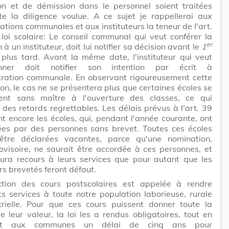
on et de démission dans le personnel soient traitées
te la diligence voulue. A ce sujet je rappellerai aux
ations communales et aux instituteurs la teneur de l'art.
loi scolaire: Le conseil communal qui veut conférer la
er
à un instituteur, doit lui notifier sa décision avant le
1
plus tard. Avant la même date, l'instituteur qui veut
onner doit notifier son intention par écrit à
stration communale. En observant rigoureusement cette
ion, le cas ne se présentera plus que certaines écoles se
ient sans maître à l'ouverture des classes, ce qui
 des retards regrettables. Les délais prévus à l'art. 39
t encore les écoles, qui, pendant l'année courante, ont
gées par des personnes sans brevet. Toutes ces écoles
être déclarées vacantes, parce qu'une nomination,
visoire, ne saurait être accordée à ces personnes, et
aura recours à leurs services que pour autant que les
urs brevetés feront défaut.
uction des cours postscolaires est appelée à rendre
s services à toute notre population laborieuse, rurale
trielle. Pour que ces cours puissent donner toute la
 leur valeur, la loi les a rendus obligatoires, tout en
nt aux communes un délai de cinq ans pour