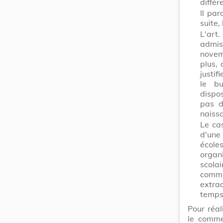
différ
Il par
suite,
L'art.
admis 
novemb
plus, 
justif
le bu
dispo
pas d
naissa
Le ca
d'une
école
organi
scola
commu
extra
temps
Pour réal
le comme