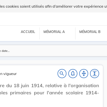
 cookies soient utilisés afin d’améliorer votre expérience ut
ACCUEIL
MÉMORIAL A
MÉMORIAL B
notifications_none
compress
expand
search
n vigueur
ire du 18 juin 1914, relative à l'organisation
les primaires pour l'année scolaire 1914-