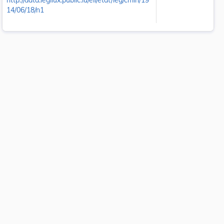
http://data.legilux.public.lu/eli/etat/leg/cmin/19
14/06/18/n1