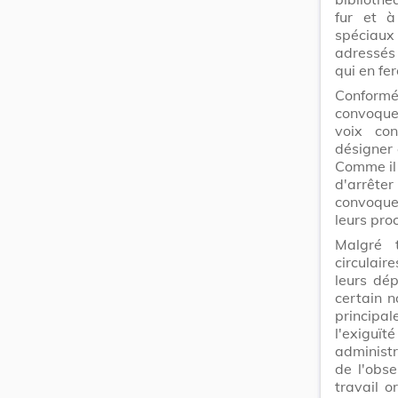
fur et à
spéciaux
adressés
qui en fe
Conformé
convoque
voix co
désigner
Comme il 
d'arrêter
convoque
leurs pro
Malgré 
circulair
leurs dé
certain 
principal
l'exiguït
administr
de l'obse
travail o