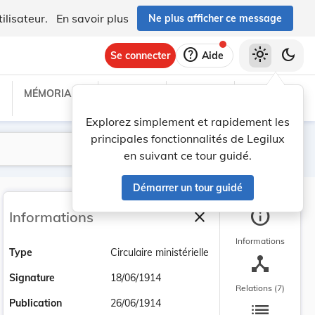
ilisateur.
En savoir plus
Ne plus afficher ce message
help
light_mode
dark_mode
Se connecter
Aide
MÉMORIAL C
TRAITÉS
PROJETS
TEXTES UE
Explorez simplement et rapidement les
principales fonctionnalités de Legilux
Lancer la recherche
Filtres
en suivant ce tour guidé.
Démarrer un tour guidé
info
close
Informations
Fermer la barre latéra
Informations
Type
Circulaire ministérielle
device_hub
Signature
18/06/1914
Relations (7)
list
Publication
26/06/1914