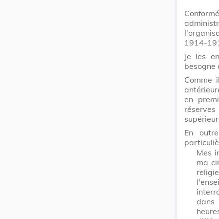
Conformé
administ
l'organis
1914-19
Je les e
besogne 
Comme il
antérieur
en premi
réserves
supérieur
En outre
particuli
Mes i
ma ci
religi
l'en
inter
dans 
heure