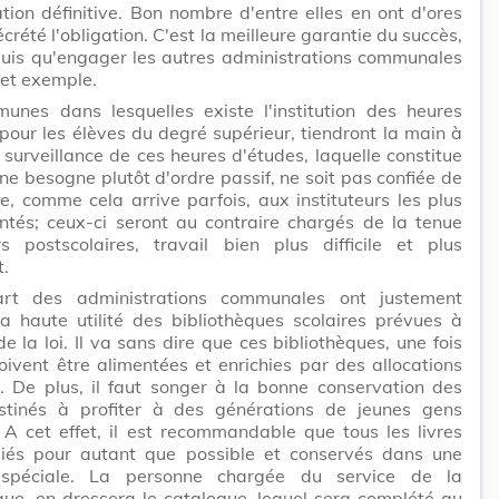
ation définitive. Bon nombre d'entre elles en ont d'ores
écrété l'obligation. C'est la meilleure garantie du succès,
puis qu'engager les autres administrations communales
cet exemple.
unes dans lesquelles existe l'institution des heures
pour les élèves du degré supérieur, tiendront la main à
 surveillance de ces heures d'études, laquelle constitue
ne besogne plutôt d'ordre passif, ne soit pas confiée de
e, comme cela arrive parfois, aux instituteurs les plus
ntés; ceux-ci seront au contraire chargés de la tenue
s postscolaires, travail bien plus difficile et plus
t.
rt des administrations communales ont justement
a haute utilité des bibliothèques scolaires prévues à
 de la loi. Il va sans dire que ces bibliothèques, une fois
oivent être alimentées et enrichies par des allocations
. De plus, il faut songer à la bonne conservation des
estinés à profiter à des générations de jeunes gens
 A cet effet, il est recommandable que tous les livres
eliés pour autant que possible et conservés dans une
 spéciale. La personne chargée du service de la
que, en dressera le catalogue, lequel sera complété au