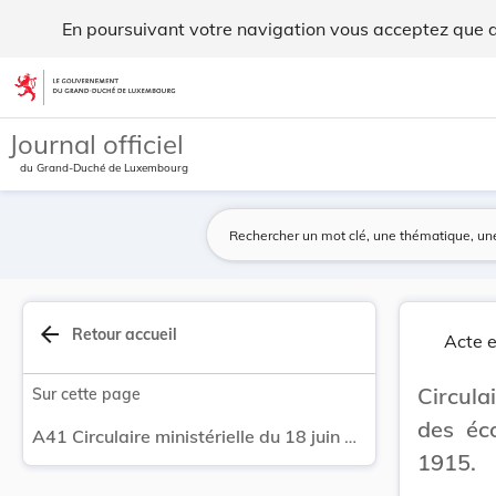
Circulaire ministérielle du 18 juin 1914 relati... - Legilux
En poursuivant votre navigation vous acceptez que des
Aller au contenu
Journal officiel
du Grand-Duché de Luxembourg
arrow_back
Retour accueil
Acte e
Circula
Sur cette page
des éco
A41 Circulaire ministérielle du 18 juin 1914 relative à l'organisation des écoles primaires pour l'année scolaire 1914-1915.
1915.