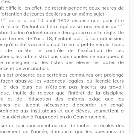
entes.
aît difficile, en effet, de retenir pendant deux heures de
 l'attention de jeunes écoliers sur un même sujet.
er
 1
de la loi du 10 août 1912 dispose que, pour être
er
à l'école, l'enfant doit être âgé de six ans révolus au 1
re. La loi n'admet aucune dérogation à cette règle. De
aux termes de l'art. 18, l'enfant doit, à son admission,
ier qu'il a été vacciné ou qu'il a eu la petite vérole. Dans
t de faciliter le contrôle de l'exécution de ces
sitions, les administrations communales ne manqueront
e renseigner sur les listes des élèves les dates de
nce et de vaccination.
s s'est présenté que certaines communes ont prolongé
 façon abusive les vacances légales, ou licencié leurs
s à des jours qui n'étaient pas inscrits au travail
que. Inutile de relever que l'intérêt de la discipline
ire et de l'éducation des enfants exige que les
nes qui jugent nécessaire d'accorder un congé
ordinaire aux instituteurs et aux élèves, soumettent à
 leur décision à l'approbation du Gouvernement.
iser un fonctionnement normal de toutes les écoles des
ncement de l'année, il importe que les questions de