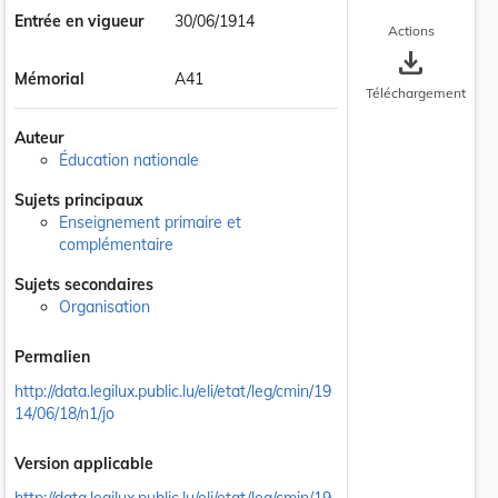
Entrée en vigueur
30/06/1914
Actions
save_alt
Mémorial
A41
Téléchargement
Auteur
Éducation nationale
Sujets principaux
Enseignement primaire et
complémentaire
Sujets secondaires
Organisation
Permalien
http://data.legilux.public.lu/eli/etat/leg/cmin/19
14/06/18/n1/jo
Version applicable