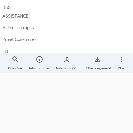
RSS
ASSISTANCE
Aide et à propos
Projet Casemates
ELI
search
info
device_hub
save_alt
more_vert
NOUS CONTACTER
Chercher
Informations
Relations (2)
Téléchargement
Plus
Service central de législation
5, rue Plaetis
L-2338 LUXEMBOURG
info@legilux.public.lu
E-mail
My LegiBox
, votre espace personnel.
Se connecter