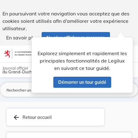
Circulaire aux administrations communales du 13... - Legilu
En poursuivant votre navigation vous acceptez que des
cookies soient utilisés afin d’améliorer votre expérience
utilisateur.
En savoir plus
Ne plus afficher ce message
Aller au contenu
help
light_mode
dark_mode
account_circle
Explorez simplement et rapidement les
Aide
principales fonctionnalités de Legilux
en suivant ce tour guidé.
Journal officiel
du Grand-Duché de Luxembourg
Démarrer un tour guidé
La
arrow_back
Retour accueil