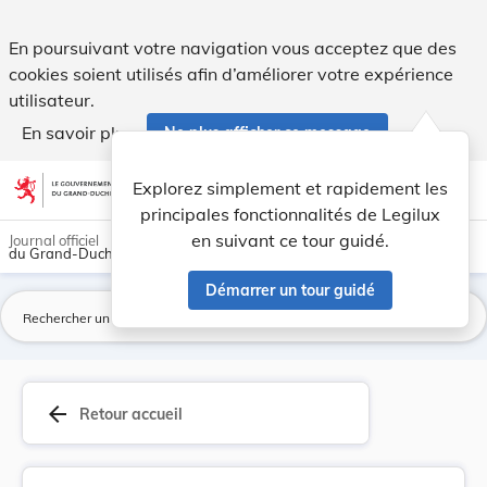
Circulaire du 23 mai 1922 aux administrations c... - Legilux
En poursuivant votre navigation vous acceptez que des
cookies soient utilisés afin d’améliorer votre expérience
utilisateur.
En savoir plus
Ne plus afficher ce message
Aller au contenu
help
light_mode
dark_mode
account_circle
Explorez simplement et rapidement les
Aide
principales fonctionnalités de Legilux
en suivant ce tour guidé.
Journal officiel
du Grand-Duché de Luxembourg
Démarrer un tour guidé
La
arrow_back
Retour accueil