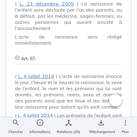
(
L. 23 décembre 2005
) La naissance de
l'enfant sera déclarée par l’un des parents, ou
à défaut, par les médecins, sages-femmes, ou
autres personnes qui auront assisté à
l'accouchement.
L'acte de naissance sera rédigé
immédiatement.
Art. 57.
(
L. 4 juillet 2014
) L’acte de naissance énonce
le jour, l’heure et le lieu de la naissance, le sexe
de l’enfant, le nom et les prénoms qui lui sont
donnés, les prénoms, noms, sexe et domicile
des parents ainsi que les lieux et les dates de
leur naissance pour autant qu’ils sont connus.
Changer la t
(
L. 4 juillet 2014
) Les prénoms de l’enfant sont
search
info
device_hub
save_alt
more_vert
choisis par ses parents. L’officier de l’état civil
ne peut recevoir dans l’acte de naissance des
Chercher
Informations
Relations (20)
Téléchargement
Plus
prénoms pouvant nuire à l’intérêt de l’enfant