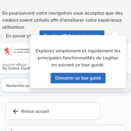
Code civil - Legilux
En poursuivant votre navigation vous acceptez que des
cookies soient utilisés afin d’améliorer votre expérience
utilisateur.
En savoir plus
Ne plus afficher ce message
Aller au contenu
help
light_mode
dark_mode
account_circle
Explorez simplement et rapidement les
Aide
principales fonctionnalités de Legilux
en suivant ce tour guidé.
Journal officiel
du Grand-Duché de Luxembourg
Démarrer un tour guidé
La
arrow_back
Retour accueil