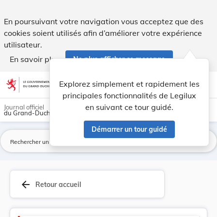
Code civil - Legilux
En poursuivant votre navigation vous acceptez que des
cookies soient utilisés afin d’améliorer votre expérience
utilisateur.
En savoir plus
Ne plus afficher ce message
Aller au contenu
help
light_mode
dark_mode
account_circle
Explorez simplement et rapidement les
Aide
principales fonctionnalités de Legilux
en suivant ce tour guidé.
Journal officiel
du Grand-Duché de Luxembourg
Démarrer un tour guidé
La
arrow_back
Retour accueil