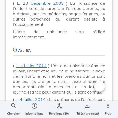
(
L. 23 décembre 2005
) La naissance de
l'enfant sera déclarée par l’un des parents, ou
à défaut, par les médecins, sages-femmes, ou
autres personnes qui auront assisté à
l'accouchement.
L'acte de naissance sera rédigé
immédiatement.
Art. 57.
(
L. 4 juillet 2014
) L’acte de naissance énonce
le jour, l’heure et le lieu de la naissance, le sexe
de l’enfant, le nom et les prénoms qui lui sont
donnés, les prénoms, noms, sexe et domicile
des parents ainsi que les lieux et les dates de
leur naissance pour autant qu’ils sont connus.
Changer la t
(
L. 4 juillet 2014
) Les prénoms de l’enfant sont
search
info
device_hub
save_alt
more_vert
choisis par ses parents. L’officier de l’état civil
ne peut recevoir dans l’acte de naissance des
Chercher
Informations
Relations (20)
Téléchargement
Plus
prénoms pouvant nuire à l’intérêt de l’enfant