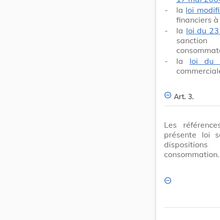
-
la
loi modi
financiers à
-
la
loi du 23
sanction
consommate
-
la
loi du
commerciale
Art. 3.
Les référence
présente loi 
disposition
consommation.