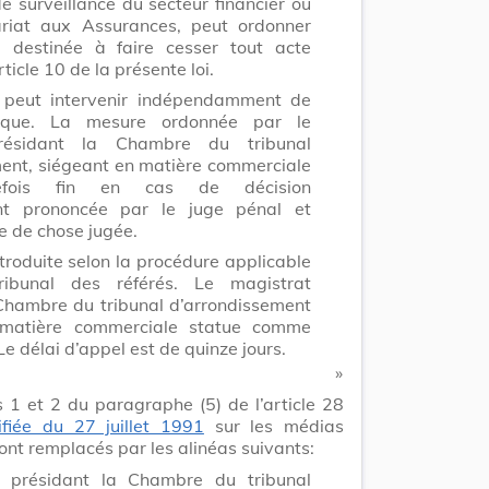
 surveillance du secteur financier ou
Rè
iat aux Assurances, peut ordonner
 destinée à faire cesser tout acte
rticle 10 de la présente loi.
 peut intervenir indépendamment de
blique. La mesure ordonnée par le
résidant la Chambre du tribunal
update
ent, siégeant en matière commerciale
Versi
Version
efois fin en cas de décision
nt prononcée par le juge pénal et
e de chose jugée.
ntroduite selon la procédure applicable
ribunal des référés. Le magistrat
Chambre du tribunal d’arrondissement
Lo
 matière commerciale statue comme
Le délai d’appel est de quinze jours.
​ »
 1 et 2 du paragraphe (5) de l’article 28
ifiée du 27 juillet 1991
sur les médias
ont remplacés par les alinéas suivants:
update
Versi
Version
 présidant la Chambre du tribunal