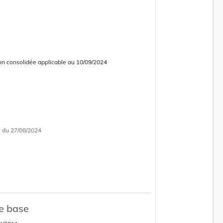
on consolidée applicable au 10/09/2024
 consolidée obsolète
i
du 27/08/2024
on consolidée applicable au 22/07/2024
 consolidée obsolète
e base