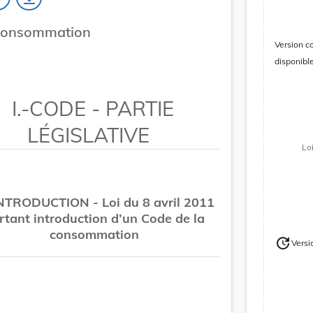
 consommation
Version c
disponibl
I.-CODE - PARTIE
LÉGISLATIVE
Lo
NTRODUCTION - Loi du 8 avril 2011
rtant introduction d’un Code de la
consommation
update
Versi
Version
Version