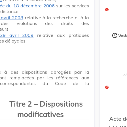
fiée du 18 décembre 2006
sur les services
 distance;
 avril 2008
relative à la recherche et à la
 des violations des droits des
urs;
update
 29 avril 2009
relative aux pratiques
Versi
Version
s déloyales.
s à des dispositions abrogées par la
Lo
sont remplacées par les références aux
s correspondantes du Code de la
Titre 2 – Dispositions
modificatives
update
Versi
Version
Acte d