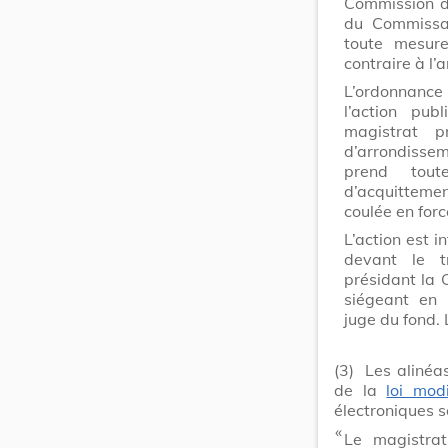
Commission de
du Commissar
toute mesure
contraire à l’a
L’ordonnance
l’action pu
magistrat p
d’arrondissem
prend tout
d’acquitteme
coulée en forc
L’action est i
devant le t
présidant la 
siégeant en
juge du fond. 
(3)
Les alinéas
de la
loi mod
électroniques s
​ «
Le magistrat