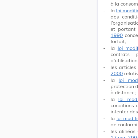
à la consom
-
la
loi modif
des conditi
l’organisat
et portant
1990
concer
forfait;
-
la
loi mod
contrats 
d’utilisatio
-
les article
2000
relati
-
la
loi mod
protection 
à distance;
-
la
loi mod
conditions 
intenter des
-
la
loi modif
de conformi
-
les alinéas
17 mai 200