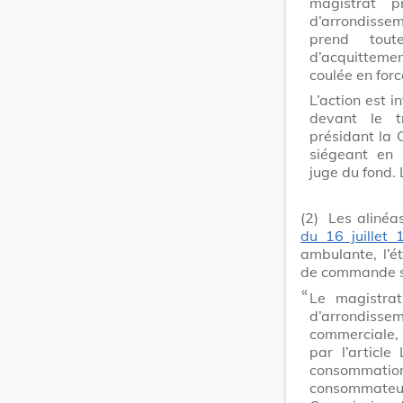
magistrat p
d’arrondisse
prend tout
d’acquitteme
coulée en forc
L’action est i
devant le t
présidant la 
siégeant en
juge du fond. 
(2)
Les alinéas
du 16 juillet 
ambulante, l’é
de commande so
​ «
Le magistrat
d’arrondi
commerciale, 
par l’articl
consommation,
consommateu