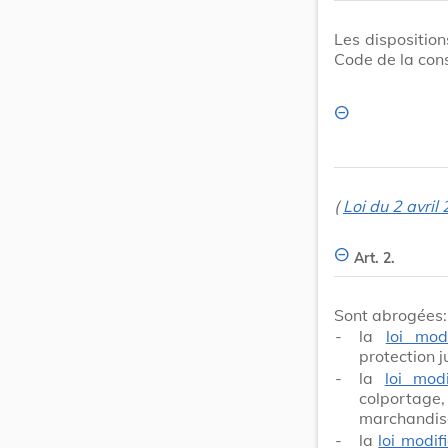
Les disposition
Code de la co
(
Loi du 2 avril
Art. 2.
Sont abrogées:
-
la
loi mo
protection 
-
la
loi mod
colportag
marchandise
-
la
loi modi