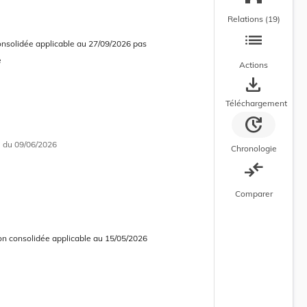
Relations (19)
list
onsolidée applicable au 27/09/2026 pas
e
Actions
save_alt
Téléchargement
update
i
du 09/06/2026
Chronologie
compare_arrows
Comparer
on consolidée applicable au 15/05/2026
 courante
 consolidée en cours d’application