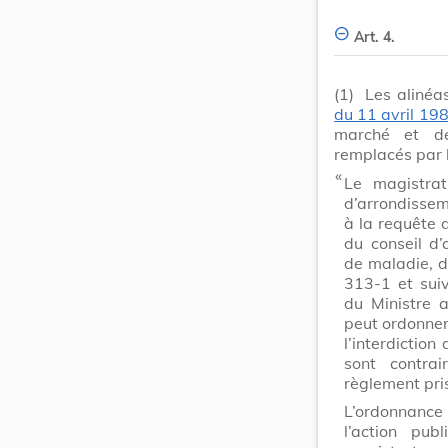
Art. 4.
(1)
Les alinéas
du 11 avril 19
marché et de
remplacés par l
​ «
Le magistrat
d’arrondisse
à la requête 
du conseil d’
de maladie, de
313-1 et sui
du Ministre a
peut ordonner
l’interdiction
sont contrai
règlement pri
L’ordonnance
l’action pu