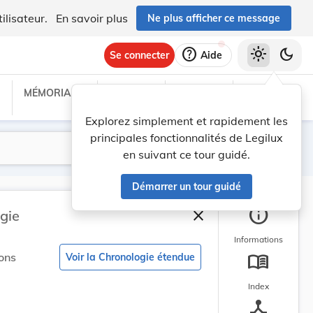
ilisateur.
En savoir plus
Ne plus afficher ce message
help
light_mode
dark_mode
Se connecter
Aide
MÉMORIAL C
TRAITÉS
PROJETS
TEXTES UE
Explorez simplement et rapidement les
principales fonctionnalités de Legilux
Lancer la recherche
Filtres
en suivant ce tour guidé.
Démarrer un tour guidé
info
close
gie
Fermer la barre latéra
Informations
menu_book
ons
Voir la Chronologie étendue
Index
device_hub