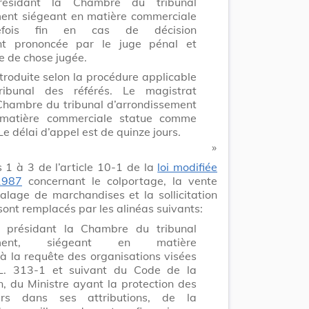
résidant la Chambre du tribunal
ment siégeant en matière commerciale
efois fin en cas de décision
update
Versi
Version
nt prononcée par le juge pénal et
e de chose jugée.
ntroduite selon la procédure applicable
ribunal des référés. Le magistrat
Chambre du tribunal d’arrondissement
 matière commerciale statue comme
Lo
Le délai d’appel est de quinze jours.
​ »
 1 à 3 de l’article 10-1 de la
loi modifiée
1987
concernant le colportage, la vente
talage de marchandises et la sollicitation
nt remplacés par les alinéas suivants:
update
Versi
 présidant la Chambre du tribunal
Version
ssement, siégeant en matière
à la requête des organisations visées
e L. 313-1 et suivant du Code de la
 du Ministre ayant la protection des
rs dans ses attributions, de la