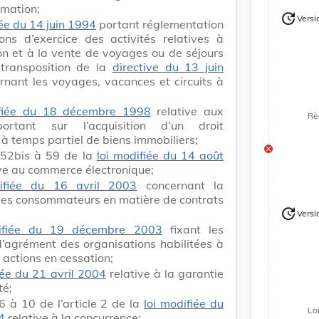
mation;
update
Versi
iée du 14 juin 1994
portant réglementation
Version
ons d’exercice des activités relatives à
ion et à la vente de voyages ou de séjours
 transposition de la
directive du 13 juin
nant les voyages, vacances et circuits à
ifiée du 18 décembre 1998
relative aux
Rè
portant sur l’acquisition d’un droit
n à temps partiel de biens immobiliers;
s 52bis à 59 de la
loi modifiée du 14 août
ve au commerce électronique;
ifiée du 16 avril 2003
concernant la
des consommateurs en matière de contrats
update
Versi
Version
ifiée du 19 décembre 2003
fixant les
d’agrément des organisations habilitées à
 actions en cessation;
iée du 21 avril 2004
relative à la garantie
té;
 6 à 10 de l’article 2 de la
loi modifiée du
Lo
4
relative à la concurrence;