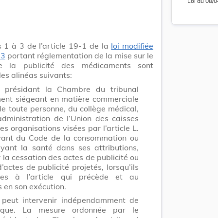
Loi
du
08/0
Lo
 1 à 3 de l’article 19-1 de la
loi modifiée
83
portant réglementation de la mise sur le
 la publicité des médicaments sont
es alinéas suivants:
 présidant la Chambre du tribunal
ment siégeant en matière commerciale
update
de toute personne, du collège médical,
Versi
Version
administration de l’Union des caisses
s organisations visées par l’article L.
vant du Code de la consommation ou
yant la santé dans ses attributions,
 la cessation des actes de publicité ou
 d’actes de publicité projetés, lorsqu’ils
res à l’article qui précède et au
Lo
s en son exécution.
 peut intervenir indépendamment de
blique. La mesure ordonnée par le