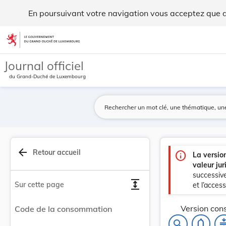
Code de la consommation - Legilux
En poursuivant votre navigation vous acceptez que des
Aller au contenu
Journal officiel
du Grand-Duché de Luxembourg
arrow_back
Retour accueil
info
La versio
valeur jur
successive
expand
Sur cette page
et l’accessi
Version cons
Code de la consommation
notifications_none
compr
search