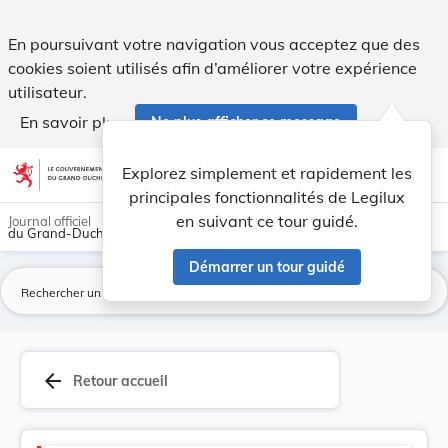
Code de l'environnement - Legilux
En poursuivant votre navigation vous acceptez que des
cookies soient utilisés afin d’améliorer votre expérience
utilisateur.
En savoir plus
Ne plus afficher ce message
Aller au contenu
help
light_mode
dark_mode
account_circle
Explorez simplement et rapidement les
Aide
principales fonctionnalités de Legilux
en suivant ce tour guidé.
Journal officiel
du Grand-Duché de Luxembourg
Démarrer un tour guidé
La
arrow_back
Retour accueil