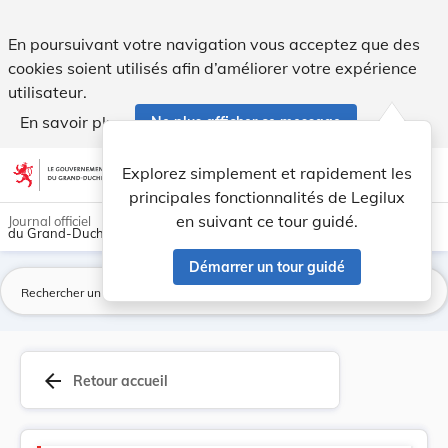
Code de la fonction publique - Legilux
En poursuivant votre navigation vous acceptez que des
cookies soient utilisés afin d’améliorer votre expérience
utilisateur.
En savoir plus
Ne plus afficher ce message
Aller au contenu
help
light_mode
dark_mode
account_circle
Explorez simplement et rapidement les
Aide
principales fonctionnalités de Legilux
en suivant ce tour guidé.
Journal officiel
du Grand-Duché de Luxembourg
Démarrer un tour guidé
La
arrow_back
Retour accueil