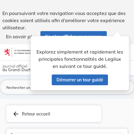
Code pénal - Legilux
En poursuivant votre navigation vous acceptez que des
cookies soient utilisés afin d’améliorer votre expérience
utilisateur.
En savoir plus
Ne plus afficher ce message
Aller au contenu
help
light_mode
dark_mode
account_circle
Explorez simplement et rapidement les
Aide
principales fonctionnalités de Legilux
en suivant ce tour guidé.
Journal officiel
du Grand-Duché de Luxembourg
Démarrer un tour guidé
La
arrow_back
Retour accueil