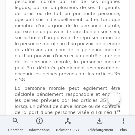
personne morale par un de ses organes
légaux, par un ou plusieurs de ses dirigeants
de droit ou de fait ou par toute personne,
agissant soit individuellement soit en tant que
membre d’un organe de la personne morale,
qui exerce un pouvoir de direction en son sein,
sur la base d’un pouvoir de représentation de
la personne morale ou d’un pouvoir de prendre
des décisions au nom de la personne morale
ou d’un pouvoir d’exercer un contrôle au sein
de la personne morale, la personne morale
peut être déclarée pénalement responsable et
encourir les peines prévues par les articles 35
à 38.
La personne morale peut également être
déclarée pénalement responsable et encourir
les peines prévues par les articles 35 à 38
lorsqu’un défaut de surveillance ou de contrôle
Changer la t
er
de la part d’une personne visée à l’alinéa 1
du présent article a rendu possible la
search
info
device_hub
save_alt
more_vert
commission d’un crime ou d’un délit, dans
l’intérêt de ladite personne morale, par une
Chercher
Informations
Relations (37)
Téléchargement
Plus