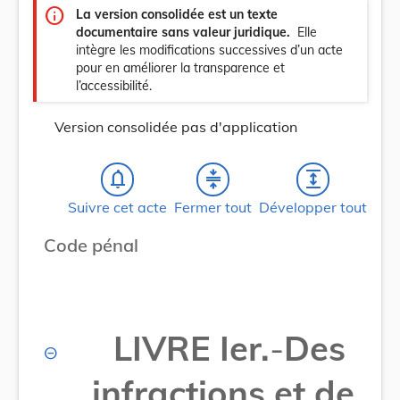
info
La version consolidée est un texte
documentaire sans valeur juridique.
Elle
intègre les modifications successives d’un acte
pour en améliorer la transparence et
l’accessibilité.
Version consolidée pas d'application
notifications_none
compress
expand
Suivre cet acte
Fermer tout
Développer tout
Code pénal
LIVRE Ier.
-
Des
infractions et de