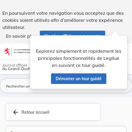
Code pénal - Legilux
En poursuivant votre navigation vous acceptez que des
cookies soient utilisés afin d’améliorer votre expérience
utilisateur.
En savoir plus
Ne plus afficher ce message
Aller au contenu
help
light_mode
dark_mode
account_circle
Explorez simplement et rapidement les
Aide
principales fonctionnalités de Legilux
en suivant ce tour guidé.
Journal officiel
du Grand-Duché de Luxembourg
Démarrer un tour guidé
La
arrow_back
Retour accueil