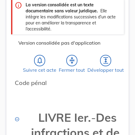
info
La version consolidée est un texte
documentaire sans valeur juridique.
Elle
intègre les modifications successives d’un acte
pour en améliorer la transparence et
l’accessibilité.
Version consolidée pas d'application
notifications_none
compress
expand
Suivre cet acte
Fermer tout
Développer tout
Code pénal
LIVRE Ier.
-
Des
infractions et de