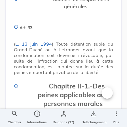
générales
Art. 33.
(
L. 13 juin 1994
) Toute détention subie au
Grand-Duché ou à l'étranger avant que la
condamnation soit devenue irrévocable, par
suite de l'infraction qui donne lieu à cette
condamnation, est imputée sur la durée des
peines emportant privation de la liberté.
Chapitre II-1.
-
Des
peines applicables aux
Changer la t
personnes morales
(L. 3 mars 2010)
search
info
device_hub
save_alt
more_vert
Chercher
Informations
Relations (37)
Téléchargement
Plus