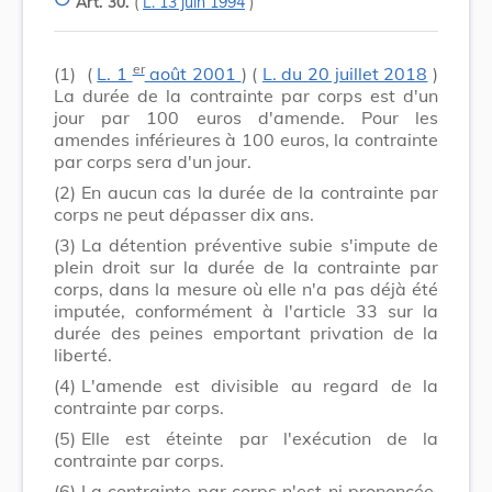
Art. 30.
(
L. 13 juin 1994
)
er
(1)
(
L. 1
août 2001
) (
L. du 20 juillet 2018
)
La durée de la contrainte par corps est d'un
jour par 100 euros d'amende. Pour les
amendes inférieures à 100 euros, la contrainte
par corps sera d'un jour.
(2)
En aucun cas la durée de la contrainte par
corps ne peut dépasser dix ans.
(3)
La détention préventive subie s'impute de
plein droit sur la durée de la contrainte par
corps, dans la mesure où elle n'a pas déjà été
imputée, conformément à l'article 33 sur la
durée des peines emportant privation de la
liberté.
(4)
L'amende est divisible au regard de la
contrainte par corps.
(5)
Elle est éteinte par l'exécution de la
contrainte par corps.
(6)
La contrainte par corps n'est ni prononcée,