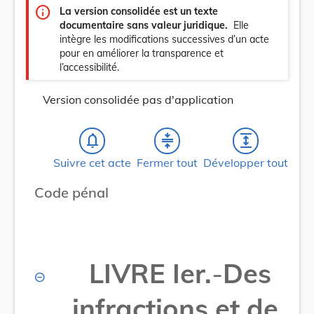
info
La version consolidée est un texte
documentaire sans valeur juridique.
Elle
intègre les modifications successives d’un acte
pour en améliorer la transparence et
l’accessibilité.
Version consolidée pas d'application
notifications_none
compress
expand
Suivre cet acte
Fermer tout
Développer tout
Code pénal
LIVRE Ier.
-
Des
infractions et de