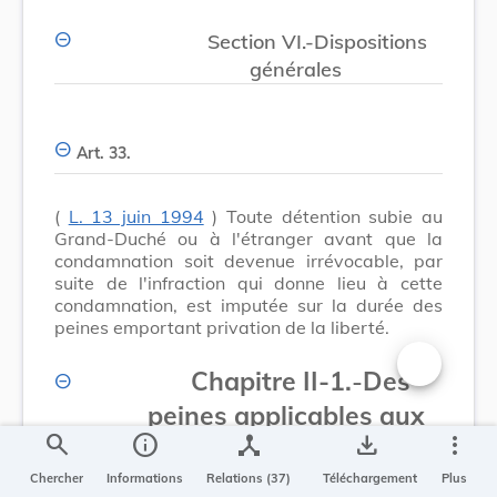
Section VI.-Dispositions
générales
Art. 33.
(
L. 13 juin 1994
) Toute détention subie au
Grand-Duché ou à l'étranger avant que la
condamnation soit devenue irrévocable, par
suite de l'infraction qui donne lieu à cette
condamnation, est imputée sur la durée des
peines emportant privation de la liberté.
Chapitre II-1.
-
Des
Changer la t
peines applicables aux
search
info
device_hub
save_alt
more_vert
personnes morales
(L. 3 mars 2010)
Chercher
Informations
Relations (37)
Téléchargement
Plus