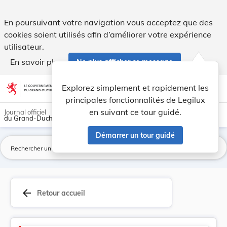
Code pénal - Legilux
En poursuivant votre navigation vous acceptez que des
cookies soient utilisés afin d’améliorer votre expérience
utilisateur.
En savoir plus
Ne plus afficher ce message
Aller au contenu
help
light_mode
dark_mode
account_circle
Explorez simplement et rapidement les
Aide
principales fonctionnalités de Legilux
en suivant ce tour guidé.
Journal officiel
du Grand-Duché de Luxembourg
Démarrer un tour guidé
La
arrow_back
Retour accueil