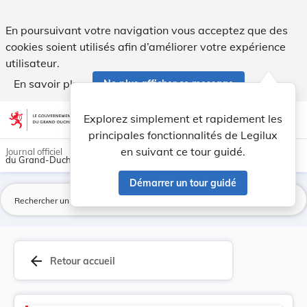
Nouveau Code de procédure civile - Legilux
En poursuivant votre navigation vous acceptez que des
cookies soient utilisés afin d’améliorer votre expérience
utilisateur.
En savoir plus
Ne plus afficher ce message
Aller au contenu
help
light_mode
dark_mode
account_circle
Explorez simplement et rapidement les
Aide
principales fonctionnalités de Legilux
en suivant ce tour guidé.
Journal officiel
du Grand-Duché de Luxembourg
Démarrer un tour guidé
La
arrow_back
Retour accueil