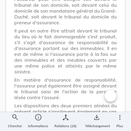
tribunal de son domicile, soit devant celui du
domicile de son mandataire général du Grand-
Duché, soit devant le tribunal du domicile du
preneur d'assurance.
Il peut en outre être attrait devant le tribunal
du lieu où le fait dommageable s'est produit,
s'il s'agit d'assurance de responsabilité ou
d'assurance portant sur des immeubles. Il en
est de même si l'assurance porte à la fois sur
des immeubles et des meubles couverts par
une même police et atteints par le même
sinistre.
En matière d'assurance de responsabilité,
l'assureur peut également être assigné devant
le tribunal saisi de l'action de la personne
lésée contre l'assuré.
Changer la t
Les dispositions des deux premiers alinéas du
présent article s'appliquent également en cas
search
info
device_hub
save_alt
more_vert
d'action directe intentée par la victime contre
l'assureur. Si le preneur d'assurance ou
Chercher
Informations
Relations (18)
Téléchargement
Plus
l'assuré est mis en cause, le même tribunal est