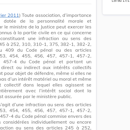
Loi
du
17/1
rier 2011
) Toute association, d’importance
e, dotée de la personnalité morale et
 le ministre de la Justice peut exercer les
onnus à la partie civile en ce qui concerne
 constituant une infraction au sens des
245 à 252, 310, 310-1, 375, 382-1, 382-2,
u 409 du Code pénal ou des articles
453, 454, 455, 456, 457, 457-1, 457-2,
update
Versi
t 457-4 du Code pénal et portant un
Version
 direct ou indirect aux intérêts collectifs
nt pour objet de défendre, même si elles ne
 pas d’un intérêt matériel ou moral et même
rêt collectif dans lequel elles agissent se
tièrement avec l’intérêt social dont la
t assurée par le ministère public.
Lo
’agit d’une infraction au sens des articles
Lo
453, 454, 455, 456, 457, 457-1, 457-2,
 457-4 du Code pénal commise envers des
 considérées individuellement ou encore
raction au sens des articles 245 à 252,