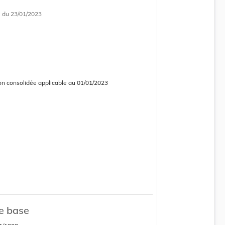
i
du 23/01/2023
on consolidée applicable au 01/01/2023
 consolidée obsolète
on consolidée applicable au 01/10/2022
e base
 consolidée obsolète