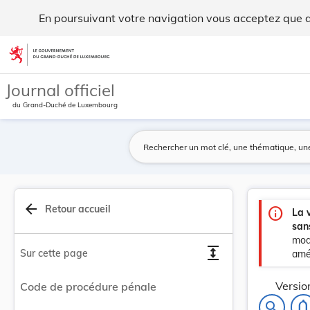
Code de procédure pénale - Legilux
En poursuivant votre navigation vous acceptez que des
Aller au contenu
Journal officiel
du Grand-Duché de Luxembourg
arrow_back
Retour accueil
info
La 
san
mod
expand
Sur cette page
amél
Versio
Code de procédure pénale
notifications_no
search