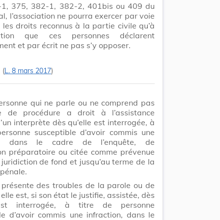
-1, 375, 382-1, 382-2, 401bis ou 409 du
l, l’association ne pourra exercer par voie
 les droits reconnus à la partie civile qu’à
update
Versi
ition que ces personnes déclarent
Version
ent et par écrit ne pas s’y opposer.
.
(
L. 8 mars 2017
)
Lo
ersonne qui ne parle ou ne comprend pas
e de procédure a droit à l’assistance
’un interprète dès qu’elle est interrogée, à
personne susceptible d’avoir commis une
ion, dans le cadre de l’enquête, de
tion préparatoire ou citée comme prévenue
Version c
juridiction de fond et jusqu’au terme de la
 pénale.
disponibl
e présente des troubles de la parole ou de
 elle est, si son état le justifie, assistée, dès
est interrogée, à titre de personne
le d’avoir commis une infraction, dans le