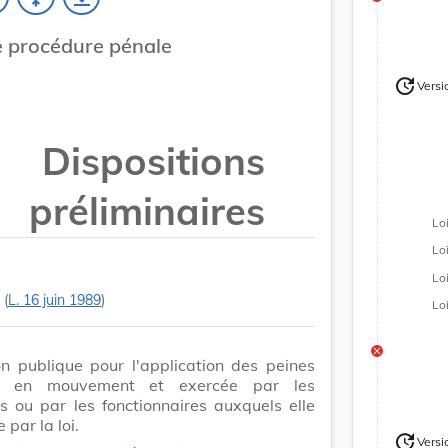
 procédure pénale
update
Versi
Version
Dispositions
préliminaires
Lo
Lo
Lo
(
L. 16 juin 1989
)
Lo
on publique pour l'application des peines
e en mouvement et exercée par les
s ou par les fonctionnaires auxquels elle
 par la loi.
update
Versi