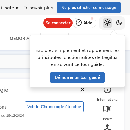
ilisateur.
En savoir plus
Ne plus afficher ce message
help
light_mode
dark_mode
Se connecter
Aide
i
du 23/01/2025
MÉMORIAL C
TRAITÉS
PROJETS
TEXTES UE
Explorez simplement et rapidement les
principales fonctionnalités de Legilux
Lancer la recherche
Filtres
en suivant ce tour guidé.
on consolidée applicable au 24/12/2024
Démarrer un tour guidé
 consolidée obsolète
info
close
gie
Fermer la barre latéra
Informations
menu_book
ons
Voir la Chronologie étendue
i
du 18/12/2024
Index
device_hub