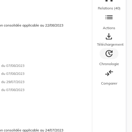
Relations (40)
list
on consolidée applicable au 22/08/2023
Actions
 consolidée obsolète
save_alt
Téléchargement
update
Chronologie
i
du 07/08/2023
compare_arrows
i
du 07/08/2023
i
du 29/07/2023
Comparer
i
du 07/08/2023
on consolidée applicable au 24/07/2023