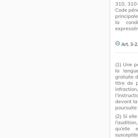
310, 310
Code péna
principale
la cond
expressém
Art. 3-2
(1)
Une p
la langu
gratuite d
titre de 
infract
l’instruc
devant la 
poursuite
(2)
Si ell
l’audition,
qu’elle 
susceptib