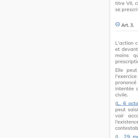
titre VII,
se prescri
Art. 3.
L'action 
et devant
moins qu
prescripti
Elle peu
l'exercic
prononcé
intentée 
civile.
(
L. 6 oct
peut saisi
voir acc
l’existen
contestab
(
L. 29 m