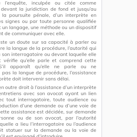
 l’enquête, inculpée ou citée comme
Lo
devant la juridiction de fond et jusqu’au
la poursuite pénale, d’un interprète en
s signes ou par toute personne qualifiée
t un langage, une méthode ou un dispositif
t de communiquer avec elle.
xiste un doute sur sa capacité à parler ou
e la langue de la procédure, l’autorité qui
update
Versi
Version
 son interrogatoire ou devant laquelle elle
 vérifie qu’elle parle et comprend cette
S’il apparaît qu’elle ne parle ou ne
pas la langue de procédure, l’assistance
prète doit intervenir sans délai.
en outre droit à l’assistance d’un interprète
Lo
entretiens avec son avocat ayant un lien
ec tout interrogatoire, toute audience ou
roduction d’une demande ou d’une voie de
Cette assistance est décidée, sur demande
rsonne ou de son avocat, par l’autorité
uelle a lieu l’interrogatoire ou l’audience
it statuer sur la demande ou la voie de
update
Versi
’il est envisagé d’introduire.
Version