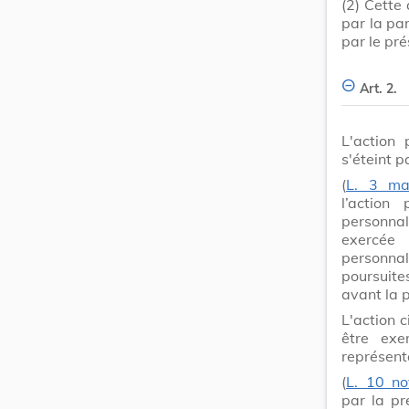
(2)
Cette 
par la pa
par le pré
Art. 2.
L'action 
s'éteint p
(
L. 3 ma
l’action
personna
exercée
personnal
poursuite
avant la p
L'action 
être exe
représent
(
L. 10 n
par la pre