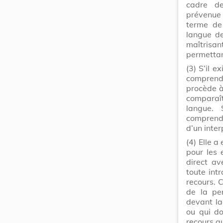
cadre de
prévenue 
terme de 
langue de
maîtrisan
permettan
(3)
S’il e
comprendr
procède à
comparaît
langue. 
comprend 
d’un inter
(4)
Elle a 
pour les 
direct av
toute int
recours. 
de la pe
devant laq
ou qui do
recours qu