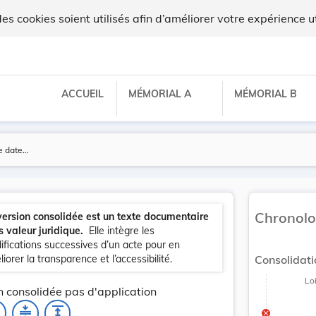
 cookies soient utilisés afin d’améliorer votre expérience ut
Lo
ACCUEIL
MÉMORIAL A
MÉMORIAL B
update
Versi
Version
Chronolo
version consolidée est un texte documentaire
s valeur juridique.
Elle intègre les
ifications successives d’un acte pour en
iorer la transparence et l’accessibilité.
Consolidati
Lo
n consolidée pas d'application
ne
compress
expand