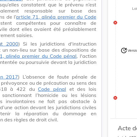
qu’elles constatent que le prévenu n’est
Lo
alement responsable sur base des
ns de l’
article 71, alinéa premier du Code
estent compétentes pour connaître de
civile dont elles avaient été préalablement
rement saisies.
ût 2000
) Si les juridictions d'instruction
 un non-lieu sur base des dispositions de
update
Versi
Version
71, alinéa premier du Code pénal
, l'action
 intentée ou poursuivie devant la juridiction
in 2017
) L’absence de faute pénale de
 prévoyance ou de précaution au sens des
s 418 à 422 du
Code pénal
et des lois
 sanctionnant l’homicide ou les lésions
es involontaires ne fait pas obstacle à
 d’une action devant les juridictions civiles
obtenir la réparation du dommage en
n des règles de droit civil.
update
Versi
Acte d
Version
.