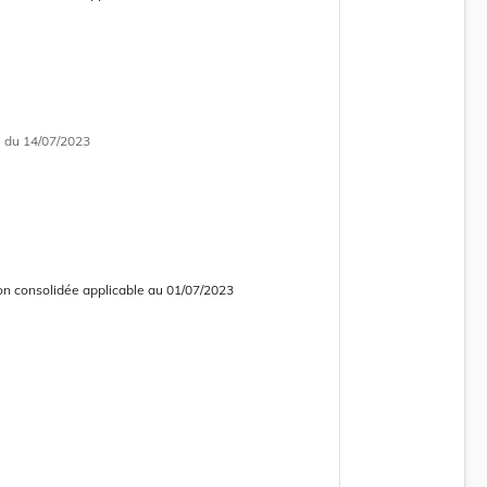
 consolidée obsolète
i
du 14/07/2023
on consolidée applicable au 01/07/2023
 consolidée obsolète