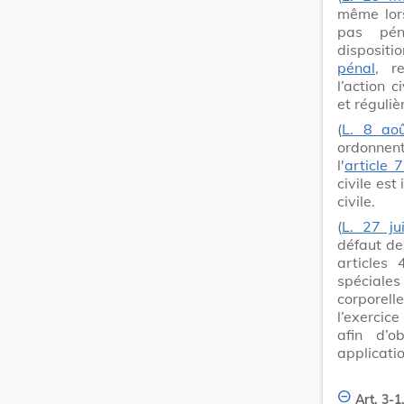
même lors
pas pén
dispositio
pénal
, r
l’action 
et réguliè
(
L. 8 ao
ordonnent
l'
article 
civile est
civile.
(
L. 27 ju
défaut de
article
spéciales
corporell
l’exercice
afin d’
applicatio
Art. 3-1