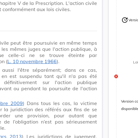
 chapitre V de la Prescription. L'action civile
t conformément aux lois civiles.
update
Versi
Version
civile peut être poursuivie en même temps
 les mêmes juges que l'action publique, à
e celle-ci ne se trouve éteinte par
on (
L. 10 novembre 1966
).
Lo
t aussi l'être séparément; dans ce cas,
e en est suspendu tant qu'il n'a pas été
 définitivement sur l'action publique
avant ou pendant la poursuite de l'action
Version c
obre 2009
) Dans tous les cas, la victime
r la juridiction des référés aux fins de se
disponibl
order une provision, pour autant que
ce de l’obligation n’est pas sérieusement
le.
ars 2013
) Les juridictions de jugement,