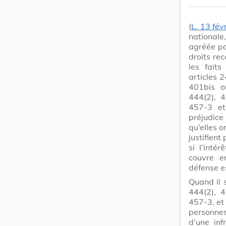
(
L. 13 fév
national
agréée par
droits rec
les faits
articles 
401bis o
444(2), 
457-3 e
préjudice
qu’elles o
justifient
si l’inté
couvre en
défense es
Quand il s
444(2), 
457-3, et
personnes
d’une inf