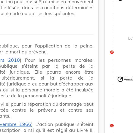
Version
action peut aussi être mise en mouvement
rtie lésée, dans les conditions déterminées
sent code ou par les lois spéciales.
Lo
publique, pour l'application de la peine,
ar la mort du prévenu.
rs 2010
) Pour les personnes morales,
 publique s’éteint par la perte de la
lité juridique. Elle pourra encore être
 ultérieurement, si la perte de la
update
Versi
Version
ité juridique a eu pour but d’échapper aux
s ou si la personne morale a été inculpée
erte de la personnalité juridique.
civile, pour la réparation du dommage peut
rcée contre le prévenu et contre ses
ants.
ovembre 1966
) L'action publique s'éteint
scription, ainsi qu'il est réglé au Livre II,