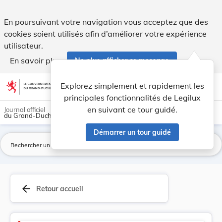
Code de procédure pénale - Legilux
En poursuivant votre navigation vous acceptez que des
cookies soient utilisés afin d’améliorer votre expérience
utilisateur.
En savoir plus
Ne plus afficher ce message
Aller au contenu
help
light_mode
dark_mode
account_circle
Explorez simplement et rapidement les
Aide
principales fonctionnalités de Legilux
en suivant ce tour guidé.
Journal officiel
du Grand-Duché de Luxembourg
Démarrer un tour guidé
La
arrow_back
Retour accueil