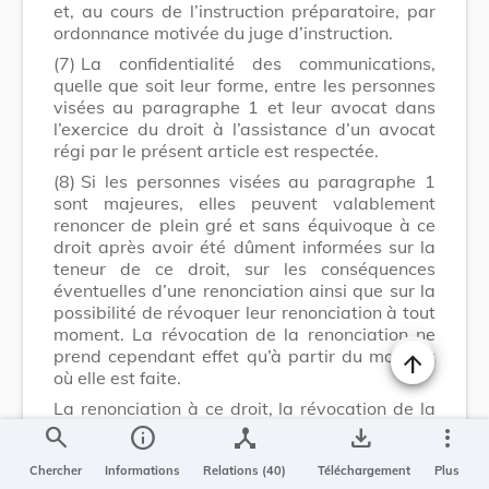
et, au cours de l’instruction préparatoire, par
ordonnance motivée du juge d’instruction.
(7)
La confidentialité des communications,
quelle que soit leur forme, entre les personnes
visées au paragraphe 1 et leur avocat dans
l’exercice du droit à l’assistance d’un avocat
régi par le présent article est respectée.
(8)
Si les personnes visées au paragraphe 1
sont majeures, elles peuvent valablement
renoncer de plein gré et sans équivoque à ce
droit après avoir été dûment informées sur la
teneur de ce droit, sur les conséquences
éventuelles d’une renonciation ainsi que sur la
possibilité de révoquer leur renonciation à tout
moment. La révocation de la renonciation ne
prend cependant effet qu’à partir du moment
où elle est faite.
Changer la t
La renonciation à ce droit, la révocation de la
renonciation ainsi que les circonstances de la
search
info
device_hub
save_alt
more_vert
renonciation sont constatées par écrit, datées
et signées par elles.
Chercher
Informations
Relations (40)
Téléchargement
Plus