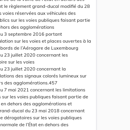
 le règlement grand-ducal modifié du 28
es voies réservées aux véhicules des
lics sur les voies publiques faisant partie
 dehors des agglomérations
update
Versi
Version
u 3 septembre 2016 portant
lation sur les voies et places ouvertes à la
 abords de l’Aérogare de Luxembourg
 23 juillet 2020 concernant les
ire sur les voies
 23 juillet 2020 concernant la
lations des signaux colorés lumineux sur
hors des agglomérations.457
 7 mai 2021 concernant les limitations
 sur les voies publiques faisant partie de
update
Versi
Version
at en dehors des agglomérations et
grand-ducal du 23 mai 2018 concernant
sse dérogatoires sur les voies publiques
e normale de l’État en dehors des