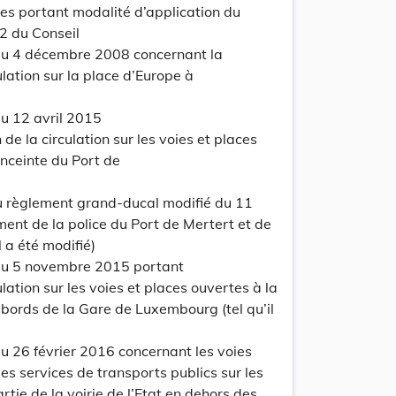
 portant modalité d’application du
2 du Conseil
update
Versi
u 4 décembre 2008 concernant la
Version
lation sur la place d’Europe à
u 12 avril 2015
de la circulation sur les voies et places
enceinte du Port de
du règlement grand-ducal modifié du 11
ent de la police du Port de Mertert et de
 a été modifié)
update
Versi
du 5 novembre 2015 portant
Version
lation sur les voies et places ouvertes à la
abords de la Gare de Luxembourg (tel qu’il
 26 février 2016 concernant les voies
es services de transports publics sur les
rtie de la voirie de l’Etat en dehors des