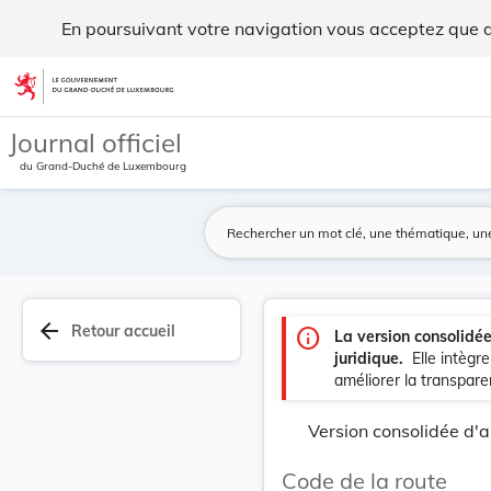
Code de la route - Legilux
En poursuivant votre navigation vous acceptez que des
Aller au contenu
Journal officiel
du Grand-Duché de Luxembourg
arrow_back
Retour accueil
info
La version consolidé
juridique.
Elle intègr
améliorer la transparen
Version consolidée d'a
Code de la route