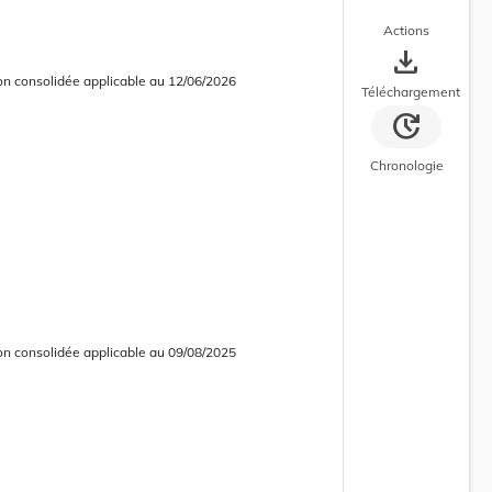
Actions
save_alt
on consolidée applicable au 12/06/2026
 courante
 consolidée en cours d’application
Téléchargement
update
Chronologie
on consolidée applicable au 09/08/2025
 consolidée obsolète