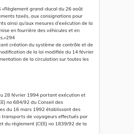
update
Versi
Version
Règlement grand-ducal du 26 août
sements taxés, aux consignations pour
ts ainsi qu’aux mesures d’exécution de la
mise en fourrière des véhicules et en
ts,»294
rtant création du système de contrôle et de
dification de la loi modifiée du 14 février
entation de la circulation sur toutes les
update
Versi
Version
 28 février 1994 portant exécution et
EE) no 684/92 du Conseil des
s du 16 mars 1992 établissant des
 transports de voyageurs effectués par
et du règlement (CEE) no 1839/92 de la