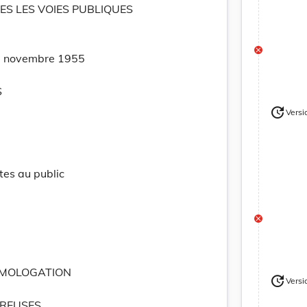
ES LES VOIES PUBLIQUES
3 novembre 1955
S
update
Versi
Version
tes au public
OMOLOGATION
update
Versi
Version
REUSES