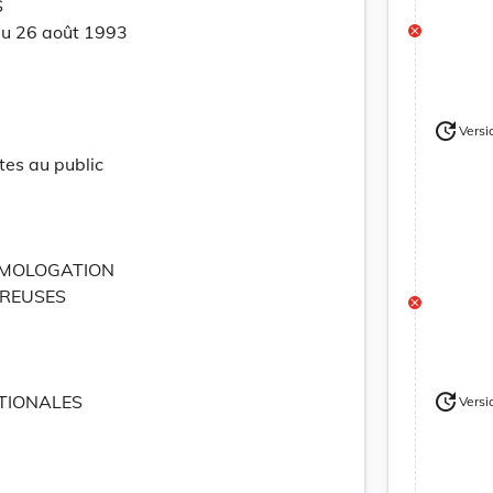
S
u 26 août 1993
update
Versi
Version
tes au public
OMOLOGATION
REUSES
update
TIONALES
Versi
Version