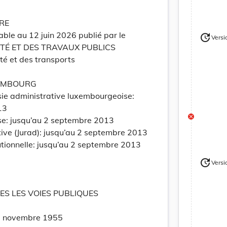
RE
able au 12 juin 2026 publié par le
update
Versi
Version
Version
ITÉ ET DES TRAVAUX PUBLICS
té et des transports
EMBOURG
ie administrative luxembourgeoise:
13
se: jusqu’au 2 septembre 2013
tive (Jurad): jusqu’au 2 septembre 2013
utionnelle: jusqu’au 2 septembre 2013
update
Versi
Version
ES LES VOIES PUBLIQUES
3 novembre 1955