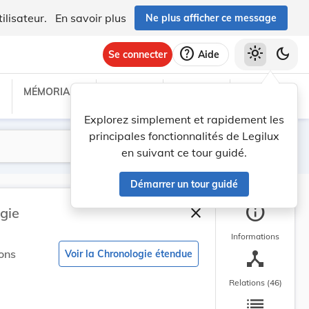
ilisateur.
En savoir plus
Ne plus afficher ce message
help
light_mode
dark_mode
Se connecter
Aide
MÉMORIAL C
TRAITÉS
PROJETS
TEXTES UE
Explorez simplement et rapidement les
principales fonctionnalités de Legilux
Lancer la recherche
Filtres
en suivant ce tour guidé.
Démarrer un tour guidé
info
close
gie
Fermer la barre latéra
Informations
device_hub
ons
Voir la Chronologie étendue
Relations (46)
list