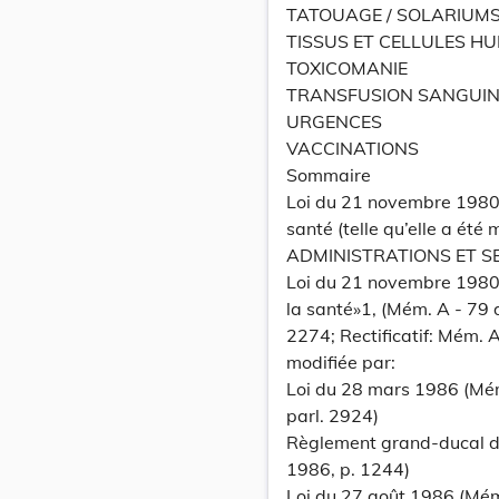
TATOUAGE / SOLARIUM
TISSUS ET CELLULES H
TOXICOMANIE
TRANSFUSION SANGUIN
URGENCES
VACCINATIONS
Sommaire
Loi du 21 novembre 1980 p
santé (telle qu’elle a été 
ADMINISTRATIONS ET SE
Loi du 21 novembre 1980 
la santé»1, (Mém. A - 79 
2274; Rectificatif: Mém.
modifiée par:
Loi du 28 mars 1986 (Mém
parl. 2924)
Règlement grand-ducal du
1986, p. 1244)
Loi du 27 août 1986 (Mém