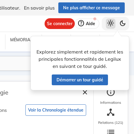
ilisateur.
En savoir plus
Ne plus afficher ce message
help
light_mode
dark_mode
Se connecter
Aide
MÉMORIAL C
TRAITÉS
PROJETS
TEXTES UE
Explorez simplement et rapidement les
principales fonctionnalités de Legilux
Lancer la recherche
Filtres
en suivant ce tour guidé.
Démarrer un tour guidé
info
close
gie
Fermer la barre latéra
Informations
device_hub
ons
Voir la Chronologie étendue
Relations (121)
list