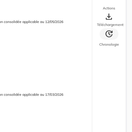
Actions
save_alt
on consolidée applicable au 12/05/2026
 consolidée en cours d’application
Téléchargement
update
Chronologie
on consolidée applicable au 17/03/2026
 consolidée obsolète