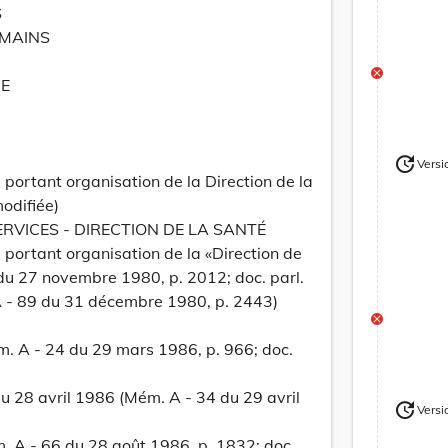
S
UMAINS
E
update
Versi
Version
ortant organisation de la Direction de la
modifiée)
RVICES - DIRECTION DE LA SANTÉ
portant organisation de la «Direction de
du 27 novembre 1980, p. 2012; doc. parl.
 A - 89 du 31 décembre 1980, p. 2443)
. A - 24 du 29 mars 1986, p. 966; doc.
 28 avril 1986 (Mém. A - 34 du 29 avril
update
Versi
Version
. A - 66 du 28 août 1986, p. 1832; doc.