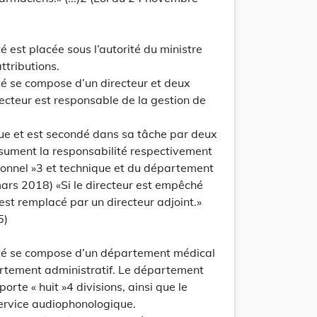
té est placée sous l’autorité du ministre
ttributions.
update
Versi
Version
nté se compose d’un directeur et deux
recteur est responsable de la gestion de
ique et est secondé dans sa tâche par deux
ssument la responsabilité respectivement
onnel »3 et technique et du département
 mars 2018) «Si le directeur est empêché
l est remplacé par un directeur adjoint.»
5)
update
Versi
Version
anté se compose d’un département médical
artement administratif. Le département
rte « huit »4 divisions, ainsi que le
 service audiophonologique.