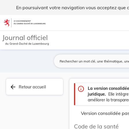
Code de la santé - Legilux
En poursuivant votre navigation vous acceptez que des
Aller au contenu
Journal officiel
du Grand-Duché de Luxembourg
arrow_back
Retour accueil
info
La version consolidé
juridique.
Elle intègr
améliorer la transparen
Version consolidée pas
Code de la santé