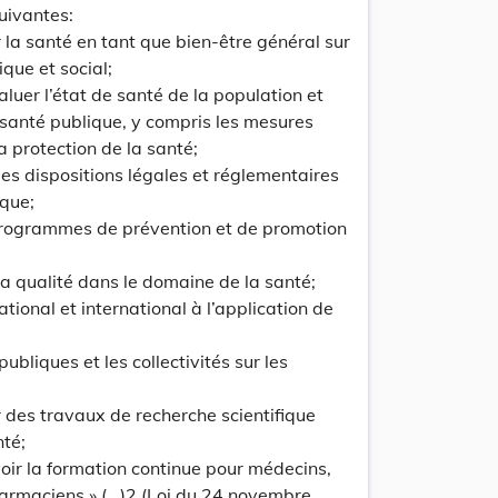
uivantes:
 la santé en tant que bien-être général sur
update
Versi
que et social;
Version
valuer l’état de santé de la population et
santé publique, y compris les mesures
a protection de la santé;
 des dispositions légales et réglementaires
ique;
programmes de prévention et de promotion
la qualité dans le domaine de la santé;
ational et international à l’application de
update
Versi
Version
publiques et les collectivités sur les
 des travaux de recherche scientifique
nté;
oir la formation continue pour médecins,
rmaciens.» (...)2 (Loi du 24 novembre