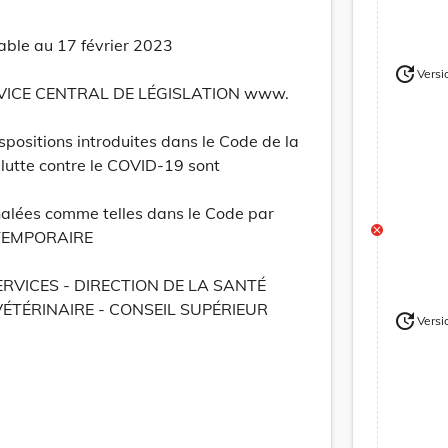
able au 17 février 2023
update
Versi
Version
RVICE CENTRAL DE LÉGISLATION www.
positions introduites dans le Code de la
 lutte contre le COVID-19 sont
nalées comme telles dans le Code par
: TEMPORAIRE
RVICES - DIRECTION DE LA SANTÉ
ÉTÉRINAIRE - CONSEIL SUPÉRIEUR
update
Versi
Version