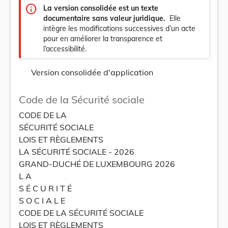
info
La version consolidée est un texte
documentaire sans valeur juridique.
Elle
intègre les modifications successives d’un acte
pour en améliorer la transparence et
l’accessibilité.
Version consolidée d'application
Code de la Sécurité sociale
CODE DE LA
SÉCURITÉ SOCIALE
LOIS ET RÈGLEMENTS
LA SÉCURITÉ SOCIALE - 2026
GRAND-DUCHÉ DE LUXEMBOURG 2026
L A
S É C U R I T É
S O C I A L E
CODE DE LA SÉCURITÉ SOCIALE
LOIS ET RÈGLEMENTS