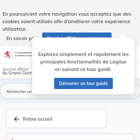
Code de la Sécurité sociale - Legilux
En poursuivant votre navigation vous acceptez que des
cookies soient utilisés afin d’améliorer votre expérience
utilisateur.
En savoir plus
Ne plus afficher ce message
Aller au contenu
help
light_mode
dark_mode
account_circle
Explorez simplement et rapidement les
Aide
principales fonctionnalités de Legilux
en suivant ce tour guidé.
Journal officiel
du Grand-Duché de Luxembourg
Démarrer un tour guidé
La
arrow_back
Retour accueil