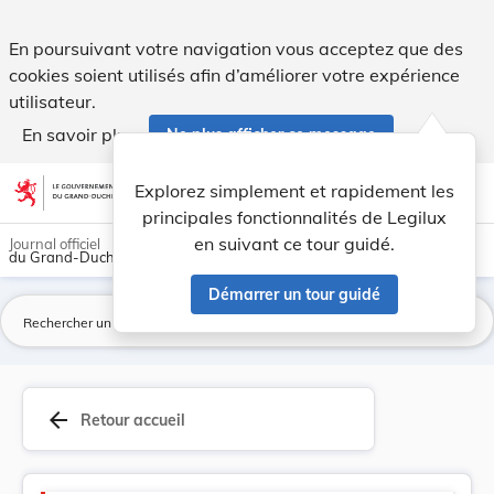
Code de la Sécurité sociale - Legilux
En poursuivant votre navigation vous acceptez que des
cookies soient utilisés afin d’améliorer votre expérience
utilisateur.
En savoir plus
Ne plus afficher ce message
Aller au contenu
help
light_mode
dark_mode
account_circle
Explorez simplement et rapidement les
Aide
principales fonctionnalités de Legilux
en suivant ce tour guidé.
Journal officiel
du Grand-Duché de Luxembourg
Démarrer un tour guidé
La
arrow_back
Retour accueil