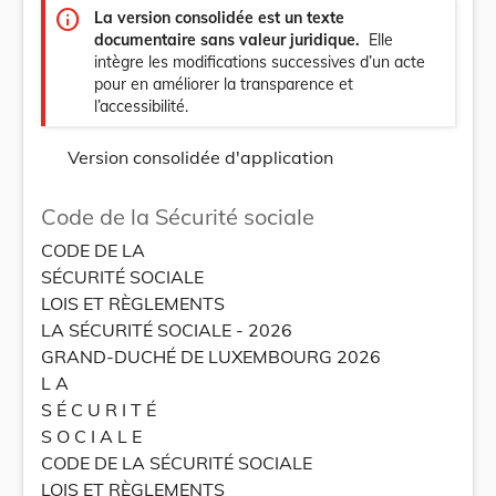
info
La version consolidée est un texte
documentaire sans valeur juridique.
Elle
intègre les modifications successives d’un acte
pour en améliorer la transparence et
l’accessibilité.
Version consolidée d'application
Code de la Sécurité sociale
CODE DE LA
SÉCURITÉ SOCIALE
LOIS ET RÈGLEMENTS
LA SÉCURITÉ SOCIALE - 2026
GRAND-DUCHÉ DE LUXEMBOURG 2026
L A
S É C U R I T É
S O C I A L E
CODE DE LA SÉCURITÉ SOCIALE
LOIS ET RÈGLEMENTS