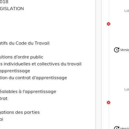
2018
ÉGISLATION
Lo
tifs du Code du Travail
update
Versi
Version
sitions d’ordre public
individuelles et collectives du travail
’apprentissage
tion du contrat d’apprentissage
Lo
réalables à l’apprentissage
trat
igations des parties
ai
t
update
Versi