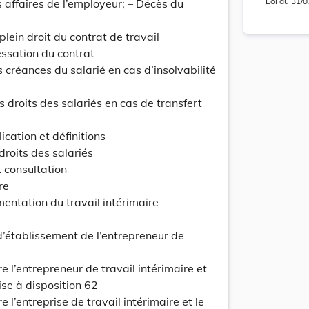
Loi
du
31/0
s affaires de l’employeur; – Décès du
plein droit du contrat de travail
cessation du contrat
 créances du salarié en cas d’insolvabilité
Lo
s droits des salariés en cas de transfert
cation et définitions
droits des salariés
t consultation
update
Versi
Version
re
entation du travail intérimaire
 d’établissement de l’entrepreneur de
e l’entrepreneur de travail intérimaire et
Lo
mise à disposition 62
 l’entreprise de travail intérimaire et le