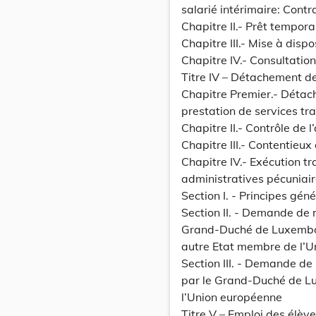
salarié intérimaire: Contr
Chapitre II.- Prêt tempor
Chapitre III.- Mise à disp
Chapitre IV.- Consultation
Titre IV – Détachement de
Chapitre Premier.- Détac
prestation de services tr
Chapitre II.- Contrôle de l
Chapitre III.- Contentieux
Chapitre IV.- Exécution t
administratives pécuniai
Section I. - Principes gén
Section II. - Demande de
Grand-Duché de Luxembo
autre Etat membre de l’
Section III. - Demande de
par le Grand-Duché de L
l’Union européenne
Titre V – Emploi des élèv