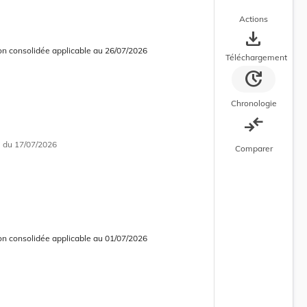
Actions
save_alt
on consolidée applicable au 26/07/2026
 consolidée en cours d’application
Téléchargement
update
Chronologie
compare_arrows
i
du 17/07/2026
Comparer
on consolidée applicable au 01/07/2026
 consolidée obsolète