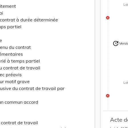
Lo
aitement
ai
 contrat à durée déterminée
mps partiel
e
update
Versi
Version
tenu du contrat
lémentaires
arié à temps partiel
u contrat de travail
vec préavis
our motif grave
Lo
busive du contrat de travail par
d’un commun accord
Acte d
update
Versi
 contrat de travail
Version