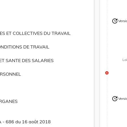
update
Versi
Version
ES ET COLLECTIVES DU TRAVAIL
NDITIONS DE TRAVAIL
Lo
ET SANTE DES SALARIES
ERSONNEL
update
Versi
ORGANES
Version
 - 686 du 16 août 2018