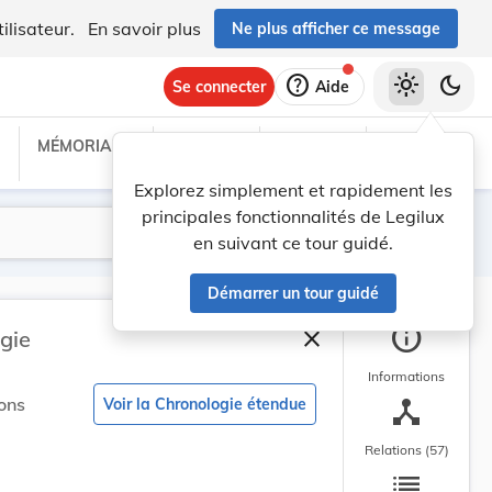
ilisateur.
En savoir plus
Ne plus afficher ce message
help
light_mode
dark_mode
Se connecter
Aide
MÉMORIAL C
TRAITÉS
PROJETS
TEXTES UE
Explorez simplement et rapidement les
principales fonctionnalités de Legilux
Lancer la recherche
Filtres
en suivant ce tour guidé.
Démarrer un tour guidé
info
close
gie
Fermer la barre latéra
Informations
device_hub
ons
Voir la Chronologie étendue
Relations (57)
list