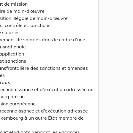
at de mission
aire de main-d’œuvre
osition illégale de main-d’œuvre
update
Versi
s, contrôle et sanctions
Version
 salariés
hement de salariés dans le cadre d’une
ansnationale
’application
 et sanctions
Lo
ransfrontalière des sanctions et amendes
res
éraux
 reconnaissance et d’exécution adressée au
urg par un
update
Union européenne
Versi
Version
 reconnaissance et d’exécution adressée
uxembourg à un autre Etat membre de
es et étudiants pendant les vacances