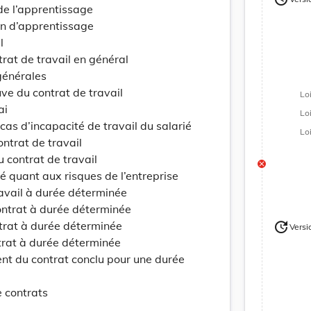
Version
 de l’apprentissage
fin d’apprentissage
l
trat de travail en général
 générales
uve du contrat de travail
Lo
ai
Lo
 cas d’incapacité de travail du salarié
Lo
ontrat de travail
u contrat de travail
é quant aux risques de l’entreprise
ravail à durée déterminée
ontrat à durée déterminée
update
ntrat à durée déterminée
Versi
Version
trat à durée déterminée
nt du contrat conclu pour une durée
e contrats