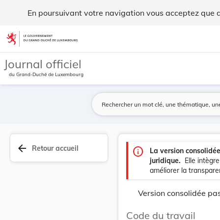
Code du travail - Legilux
En poursuivant votre navigation vous acceptez que des
Aller au contenu
Journal officiel
du Grand-Duché de Luxembourg
arrow_back
Retour accueil
info
La version consolidé
juridique.
Elle intègr
améliorer la transparen
Version consolidée pas
Code du travail