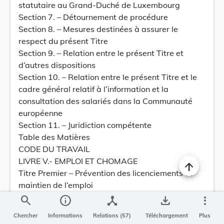
statutaire au Grand-Duché de Luxembourg
Section 7. – Détournement de procédure
Section 8. – Mesures destinées à assurer le
respect du présent Titre
Section 9. – Relation entre le présent Titre et
d’autres dispositions
Section 10. – Relation entre le présent Titre et le
cadre général relatif à l’information et la
consultation des salariés dans la Communauté
européenne
Section 11. – Juridiction compétente
Table des Matières
CODE DU TRAVAIL
LIVRE V.- EMPLOI ET CHOMAGE
Titre Premier – Prévention des licenciements et
maintien de l’emploi
Chapitre Premier.- Mesures destinées à prévenir
search
info
device_hub
save_alt
more_vert
les licenciements conjoncturels
Chercher
Informations
Relations (57)
Téléchargement
Plus
Section 1. – Objectifs