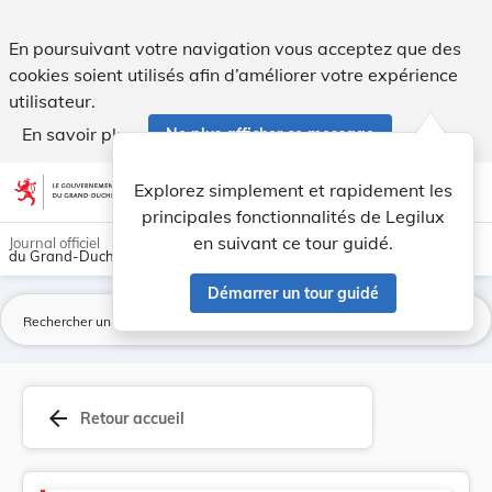
Code du travail - Legilux
En poursuivant votre navigation vous acceptez que des
cookies soient utilisés afin d’améliorer votre expérience
utilisateur.
En savoir plus
Ne plus afficher ce message
Aller au contenu
help
light_mode
dark_mode
account_circle
Explorez simplement et rapidement les
Aide
principales fonctionnalités de Legilux
en suivant ce tour guidé.
Journal officiel
du Grand-Duché de Luxembourg
Démarrer un tour guidé
La
arrow_back
Retour accueil