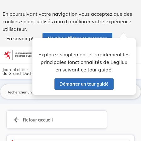
Code du travail - Legilux
En poursuivant votre navigation vous acceptez que des
cookies soient utilisés afin d’améliorer votre expérience
utilisateur.
En savoir plus
Ne plus afficher ce message
Aller au contenu
help
light_mode
dark_mode
account_circle
Explorez simplement et rapidement les
Aide
principales fonctionnalités de Legilux
en suivant ce tour guidé.
Journal officiel
du Grand-Duché de Luxembourg
Démarrer un tour guidé
La
arrow_back
Retour accueil