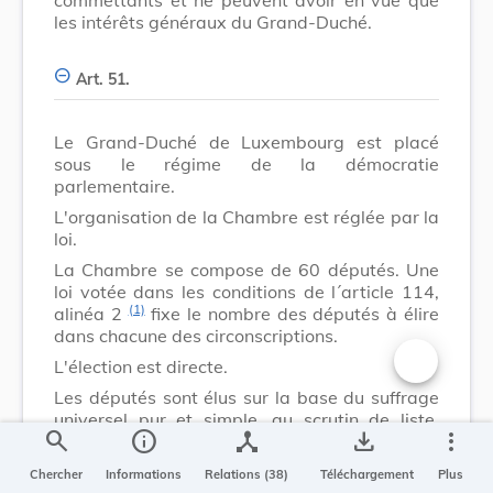
les intérêts généraux du Grand-Duché.
Art. 51.
Le Grand-Duché de Luxembourg est placé
sous le régime de la démocratie
parlementaire.
L'organisation de la Chambre est réglée par la
loi.
La Chambre se compose de 60 députés. Une
loi votée dans les conditions de l´
article 114,
(1)
alinéa 2
fixe le nombre des députés à élire
dans chacune des circonscriptions.
L'élection est directe.
Changer la t
Les députés sont élus sur la base du suffrage
universel pur et simple, au scrutin de liste,
search
info
device_hub
save_alt
more_vert
suivant les règles de la représentation
proportionnelle, conformément au principe du
Chercher
Informations
Relations (38)
Téléchargement
Plus
plus petit quotient électoral et suivant les