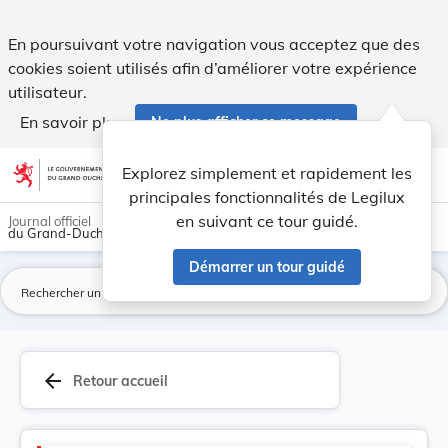
Version consolidée applicable au 20/10/2017 : C... - Legilux
En poursuivant votre navigation vous acceptez que des
cookies soient utilisés afin d’améliorer votre expérience
utilisateur.
En savoir plus
Ne plus afficher ce message
Aller au contenu
help
light_mode
dark_mode
account_circle
Explorez simplement et rapidement les
Aide
principales fonctionnalités de Legilux
en suivant ce tour guidé.
Journal officiel
du Grand-Duché de Luxembourg
Démarrer un tour guidé
La
arrow_back
Retour accueil