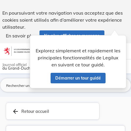
Amendements aux articles 25 et 26 de la Convent... - Legilu
En poursuivant votre navigation vous acceptez que des
cookies soient utilisés afin d’améliorer votre expérience
utilisateur.
En savoir plus
Ne plus afficher ce message
Aller au contenu
help
light_mode
dark_mode
account_circle
Explorez simplement et rapidement les
Aide
principales fonctionnalités de Legilux
en suivant ce tour guidé.
Journal officiel
du Grand-Duché de Luxembourg
Démarrer un tour guidé
La
arrow_back
Retour accueil