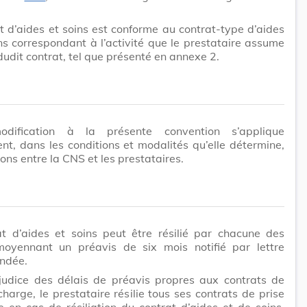
t d’aides et soins est conforme au contrat-type d’aides
ns correspondant à l’activité que le prestataire assume
dudit contrat, tel que présenté en annexe 2.
odification à la présente convention s’applique
nt, dans les conditions et modalités qu’elle détermine,
ions entre la CNS et les prestataires.
at d’aides et soins peut être résilié par chacune des
moyennant un préavis de six mois notifié par lettre
ndée.
judice des délais de préavis propres aux contrats de
charge, le prestataire résilie tous ses contrats de prise
 en cas de résiliation du contrat d’aides et de soins,