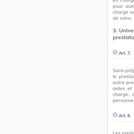
pour aut
charge en
de soins.
3.
Unive
prestata
Art. 7.
Sans préj
le prest
autre pre
aides et
charge, a
personne
Art. 8.
Les prest