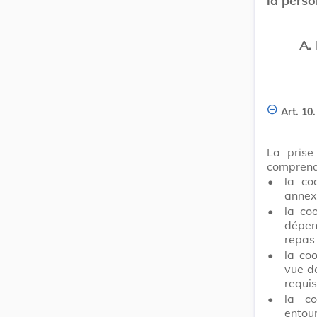
la pers
A.
Art. 10.
La prise
comprend
•
la co
annex
•
la co
dépen
repas 
•
la coo
vue de
requis
•
la c
entou