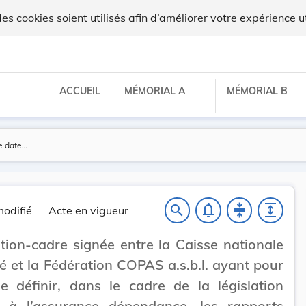
 cookies soient utilisés afin d’améliorer votre expérience ut
ACCUEIL
MÉMORIAL A
MÉMORIAL B
notifications_none
compress
expand
search
odifié
Acte en vigueur
ion-cadre signée entre la Caisse nationale
é et la Fédération COPAS a.s.b.l. ayant pour
e définir, dans le cadre de la législation
ve à l’assurance dépendance, les rapports