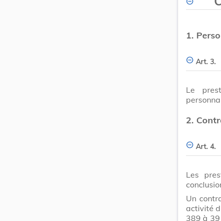
C
1.
Perso
Art. 3.
Le pres
personnal
2.
Contr
Art. 4.
Les pres
conclusio
Un contra
activité 
389 à 39