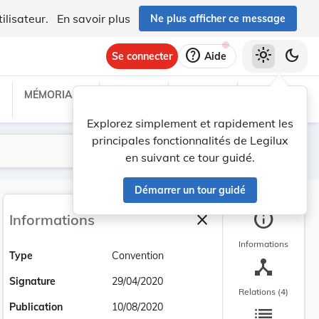
ilisateur.
En savoir plus
Ne plus afficher ce message
help
light_mode
dark_mode
Se connecter
Aide
MÉMORIAL C
TRAITÉS
PROJETS
TEXTES UE
Explorez simplement et rapidement les
principales fonctionnalités de Legilux
Lancer la recherche
Filtres
en suivant ce tour guidé.
Démarrer un tour guidé
info
close
Informations
Fermer la barre latéra
Informations
Type
Convention
device_hub
Signature
29/04/2020
Relations (4)
list
Publication
10/08/2020