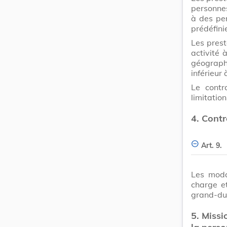
personne
à des pe
prédéfini
Les prest
activité
géograph
inférieur 
Le contr
limitatio
4.
Contr
Art. 9.
Les moda
charge et
grand-duc
5.
Missi