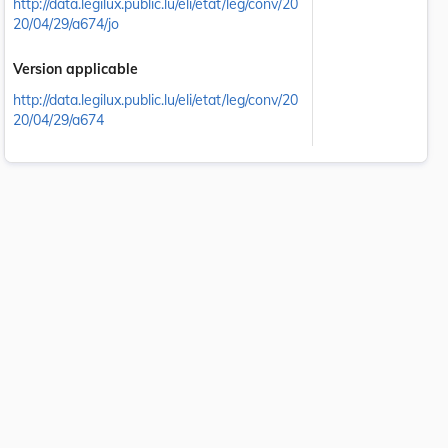
http://data.legilux.public.lu/eli/etat/leg/conv/20
20/04/29/a674/jo
Version applicable
http://data.legilux.public.lu/eli/etat/leg/conv/20
20/04/29/a674