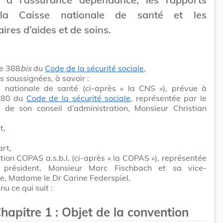
 la Caisse nationale de santé et les
aires d’aides et de soins.
le 388
bis
du
Code de la sécurité sociale
,
es soussignées, à savoir :
e nationale de santé (ci-après « la CNS »), prévue à
 380 du
Code de la sécurité sociale
, représentée par le
t de son conseil d’administration, Monsieur Christian
t,
art,
tion COPAS a.s.b.l. (ci-après « la COPAS »), représentée
 président, Monsieur Marc Fischbach et sa vice-
e, Madame le Dr Carine Federspiel,
u ce qui suit :
hapitre 1
:
Objet de la convention