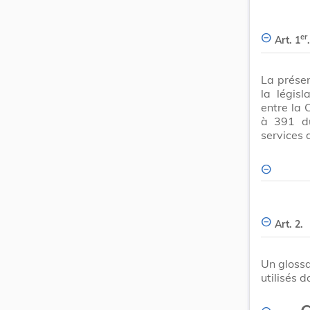
er
Art. 1
.
La présen
la législ
entre la 
à 391 
services 
Art. 2.
Un glossa
utilisés 