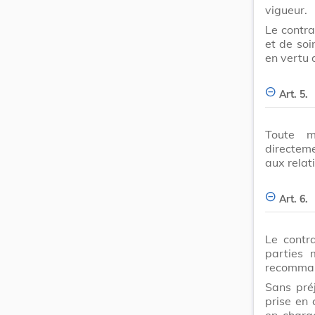
vigueur.
Le contra
et de soi
en vertu 
Art. 5.
Toute m
directeme
aux relat
Art. 6.
Le contr
parties 
recomma
Sans pré
prise en 
en charge