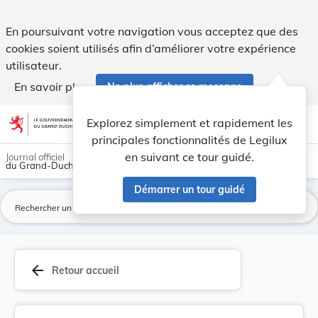
Avenant à la convention du 13 décembre 1993 tel... - Legilu
En poursuivant votre navigation vous acceptez que des
cookies soient utilisés afin d’améliorer votre expérience
utilisateur.
En savoir plus
Ne plus afficher ce message
Aller au contenu
help
light_mode
dark_mode
account_circle
Explorez simplement et rapidement les
Aide
principales fonctionnalités de Legilux
en suivant ce tour guidé.
Journal officiel
du Grand-Duché de Luxembourg
Démarrer un tour guidé
La
arrow_back
Retour accueil