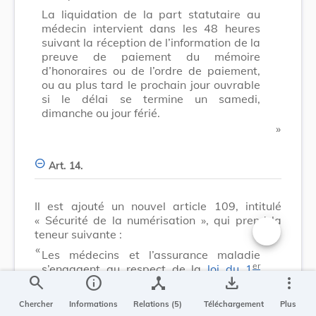
La liquidation de la part statutaire au
médecin intervient dans les 48 heures
suivant la réception de l’information de la
preuve de paiement du mémoire
d’honoraires ou de l’ordre de paiement,
ou au plus tard le prochain jour ouvrable
si le délai se termine un samedi,
dimanche ou jour férié.
​ »
Art. 14.
Il est ajouté un nouvel article 109, intitulé
« Sécurité de la numérisation », qui prend la
teneur suivante :
​ «
Changer la t
Les médecins et l’assurance maladie
er
s’engagent au respect de la
loi du 1
search
info
device_hub
save_alt
more_vert
août 2018
portant organisation de la
Commission nationale pour la protection
Chercher
Informations
Relations (5)
Téléchargement
Plus
des données et du régime général sur la