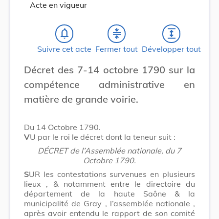
Acte en vigueur
notifications_none
compress
expand
Suivre cet acte
Fermer tout
Développer tout
Décret des 7-14 octobre 1790 sur la
compétence administrative en
matière de grande voirie.
Du 14 Octobre 1790.
V
U par le roi le décret dont la teneur suit :
DÉCRET de l’Assemblée nationale, du 7
Octobre 1790.
S
UR les contestations survenues en plusieurs
lieux , & notamment entre le directoire du
département de la haute Saône & la
municipalité de Gray , l’assemblée nationale ,
après avoir entendu le rapport de son comité