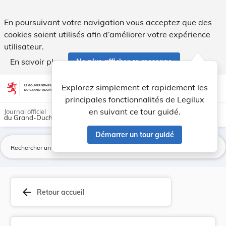
Décret des 7-14 octobre 1790 sur la compétence ... - Legilu
En poursuivant votre navigation vous acceptez que des
cookies soient utilisés afin d’améliorer votre expérience
utilisateur.
En savoir plus
Ne plus afficher ce message
Aller au contenu
help
light_mode
dark_mode
account_circle
Explorez simplement et rapidement les
Aide
principales fonctionnalités de Legilux
en suivant ce tour guidé.
Journal officiel
du Grand-Duché de Luxembourg
Démarrer un tour guidé
La
arrow_back
Retour accueil