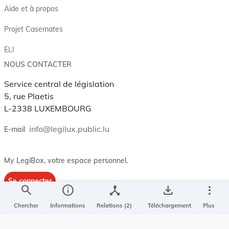
Aide et à propos
Projet Casemates
ELI
NOUS CONTACTER
Service central de législation
5, rue Plaetis
L-2338 LUXEMBOURG
info@legilux.public.lu
E-mail
My LegiBox
, votre espace personnel.
Se connecter
search
info
device_hub
save_alt
more_vert
Enregistrer et organiser vos actes préférés, enregistrer vos
Chercher
Informations
Relations (2)
Téléchargement
Plus
recherches, soyez alerté en cas de modification sur un document
qui vous intéresse.