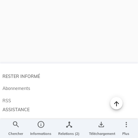
RESTER INFORMÉ
Abonnements
RSS
ASSISTANCE
Aide et à propos
search
info
device_hub
save_alt
more_vert
Projet Casemates
Chercher
Informations
Relations (2)
Téléchargement
Plus