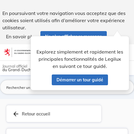
Journal officiel du Grand-Duché de Luxembourg - Legilux
En poursuivant votre navigation vous acceptez que des
cookies soient utilisés afin d’améliorer votre expérience
utilisateur.
En savoir plus
Ne plus afficher ce message
Aller au contenu
help
light_mode
dark_mode
account_circle
Explorez simplement et rapidement les
Aide
principales fonctionnalités de Legilux
en suivant ce tour guidé.
Journal officiel
du Grand-Duché de Luxembourg
Démarrer un tour guidé
La
arrow_back
Retour accueil