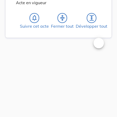
Acte en vigueur
notifications_none
compress
expand
Suivre cet acte
Fermer tout
Développer tout
Changer la t