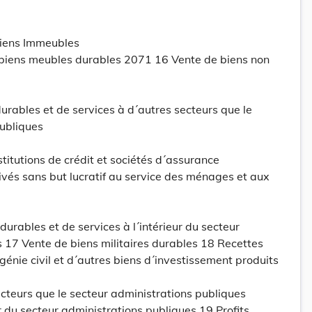
iens Immeubles
biens meubles durables 2071 16 Vente de biens non
urables et de services à d´autres secteurs que le
publiques
titutions de crédit et sociétés d´assurance
vés sans but lucratif au service des ménages et aux
urables et de services à l´intérieur du secteur
 17 Vente de biens militaires durables 18 Recettes
énie civil et d´autres biens d´investissement produits
cteurs que le secteur administrations publiques
r du secteur administrations publiques 19 Profits