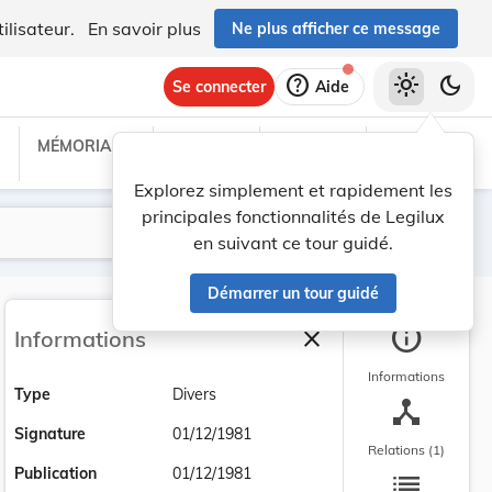
ilisateur.
En savoir plus
Ne plus afficher ce message
help
light_mode
dark_mode
Se connecter
Aide
MÉMORIAL C
TRAITÉS
PROJETS
TEXTES UE
Explorez simplement et rapidement les
principales fonctionnalités de Legilux
Lancer la recherche
Filtres
en suivant ce tour guidé.
Démarrer un tour guidé
info
close
Informations
Fermer la barre latéra
Informations
Type
Divers
device_hub
Signature
01/12/1981
Relations (1)
list
Publication
01/12/1981