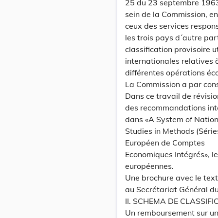
25 du 23 septembre 1963 e
sein de la Commission, en
ceux des services respon
les trois pays d´autre par
classification provisoire 
internationales relatives 
différentes opérations éc
La Commission a par cons
Dans ce travail de révisi
des recommandations inter
dans «A System of Nation
Studies in Methods (Série
Européen de Comptes
Economiques Intégrés», le
européennes.
Une brochure avec le text
au Secrétariat Général du
II. SCHEMA DE CLASSIF
Un remboursement sur une