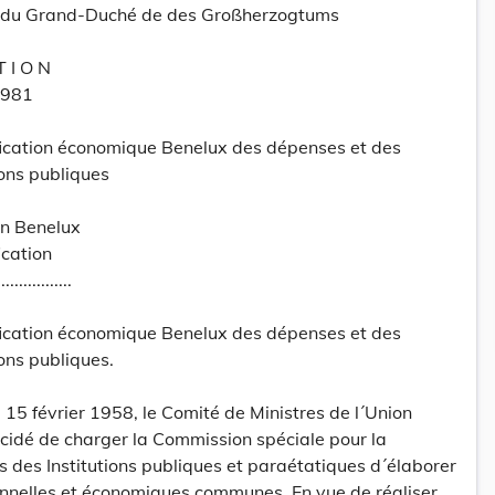
tt du Grand-Duché de des Großherzogtums
T I O N
1981
ification économique Benelux des dépenses et des
ons publiques
on Benelux
ication
.................
ification économique Benelux des dépenses et des
ons publiques.
 15 février 1958, le Comité de Ministres de l´Union
idé de charger la Commission spéciale pour la
des Institutions publiques et paraétatiques d´élaborer
ionnelles et économiques communes. En vue de réaliser