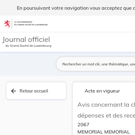
Avis concernant la classification économique Be... - Legilux
En poursuivant votre navigation vous acceptez que des
Aller au contenu
Journal officiel
du Grand-Duché de Luxembourg
arrow_back
Acte en vigueur
Retour accueil
Avis concernant la c
dépenses et des rece
2067
MEMORIAL MEMORIAL