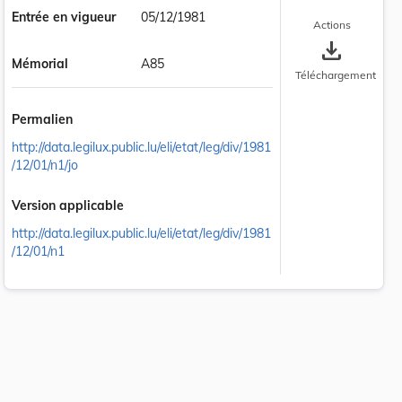
Entrée en vigueur
05/12/1981
Actions
save_alt
Mémorial
A85
Téléchargement
Permalien
http://data.legilux.public.lu/eli/etat/leg/div/1981
/12/01/n1/jo
Version applicable
http://data.legilux.public.lu/eli/etat/leg/div/1981
/12/01/n1