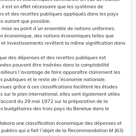
il est en effet nécessaire que les systèmes de
es et des recettes publiques appliqués dans les pays
es autant que possible.
 mise au point d´un ensemble de notions uniformes.
tion économique, des notions économiques telles que
 et investissements revêtent la même signification dans
que des dépenses et des recettes publiques est
nnées pouvant être insérées dans la comptabilité
ailleurs l´avantage de faire apparaître clairement les
s publiques et le reste de l´économie nationale.
nues grâce à ces classifications facilitent les études
sur le plan international, elles sont également utiles
l´accord du 29 mai 1972 sur la préparation de la
es budgétaires des trois pays du Benelux dans le
labora une classification économique des dépenses et
 publics qui a fait l´objet de la Recommandation M (63)