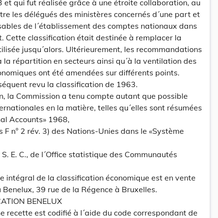
t qui fut réalisée grâce à une étroite collaboration, au
tre les délégués des ministères concernés d´une part et
sables de l´établissement des comptes nationaux dans
t. Cette classification était destinée à remplacer la
utilisée jusqu´alors. Ultérieurement, les recommandations
à la répartition en secteurs ainsi qu´à la ventilation des
onomiques ont été amendées sur différents points.
équent revu la classification de 1963.
on, la Commission a tenu compte autant que possible
nationales en la matière, telles qu´elles sont résumées
al Accounts» 1968,
s F n° 2 rév. 3) des Nations-Unies dans le «Système
 S. E. C., de l´Office statistique des Communautés
e intégral de la classification économique est en vente
 Benelux, 39 rue de la Régence à Bruxelles.
ICATION BENELUX
 recette est codifié à l´aide du code correspondant de