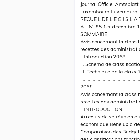
Journal Officiel Amtsbla
Luxembourg Luxemburg
RECUEIL DE L E G I S L A 
A - N° 85 1er décembre 
SOMMAIRE
Avis concernant la class
recettes des administrati
I. Introduction 2068
II. Schema de classificati
III. Technique de la classif
...............................................
2068
Avis concernant la class
recettes des administrati
I. INTRODUCTION
Au cours de sa réunion du
économique Benelux a déc
Comparaison des Budgets 
des classifications fonct