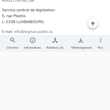
NOUS CONTACTER
Service central de législation
5, rue Plaetis
L-2338 LUXEMBOURG
info@legilux.public.lu
E-mail
search
info
device_hub
save_alt
more_vert
My LegiBox
, votre espace personnel.
Chercher
Informations
Relations (3)
Téléchargement
Plus
Se connecter
Enregistrer et organiser vos actes préférés, enregistrer vos
recherches, soyez alerté en cas de modification sur un document
qui vous intéresse.
EN PLUS
Conditions générales
Conditions d’utilisations
Accessibilité