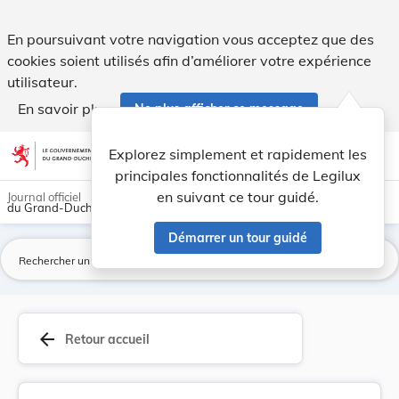
Institut Luxembourgeois de Régulation. Règlemen... - Legilu
En poursuivant votre navigation vous acceptez que des
cookies soient utilisés afin d’améliorer votre expérience
utilisateur.
En savoir plus
Ne plus afficher ce message
Aller au contenu
help
light_mode
dark_mode
account_circle
Explorez simplement et rapidement les
Aide
principales fonctionnalités de Legilux
en suivant ce tour guidé.
Journal officiel
du Grand-Duché de Luxembourg
Démarrer un tour guidé
La
arrow_back
Retour accueil