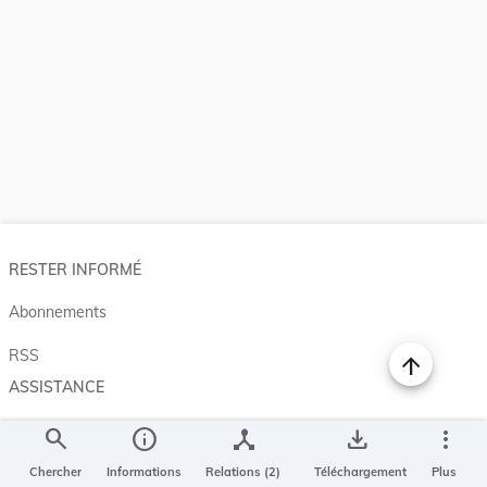
RESTER INFORMÉ
Abonnements
RSS
ASSISTANCE
Aide et à propos
search
info
device_hub
save_alt
more_vert
Projet Casemates
Chercher
Informations
Relations (2)
Téléchargement
Plus