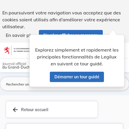
Convention pour la prévention et la répression ... - Legilux
En poursuivant votre navigation vous acceptez que des
cookies soient utilisés afin d’améliorer votre expérience
utilisateur.
En savoir plus
Ne plus afficher ce message
Aller au contenu
help
light_mode
dark_mode
account_circle
Explorez simplement et rapidement les
Aide
principales fonctionnalités de Legilux
en suivant ce tour guidé.
Journal officiel
du Grand-Duché de Luxembourg
Démarrer un tour guidé
La
arrow_back
Retour accueil