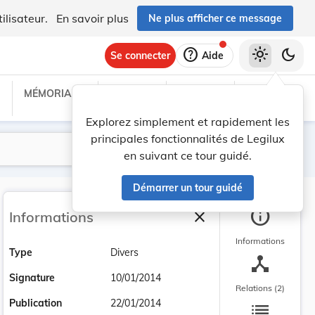
ilisateur.
En savoir plus
Ne plus afficher ce message
help
light_mode
dark_mode
Se connecter
Aide
MÉMORIAL C
TRAITÉS
PROJETS
TEXTES UE
Explorez simplement et rapidement les
principales fonctionnalités de Legilux
Lancer la recherche
Filtres
en suivant ce tour guidé.
Démarrer un tour guidé
info
close
Informations
Fermer la barre latéra
Informations
Type
Divers
device_hub
Signature
10/01/2014
Relations (2)
list
Publication
22/01/2014