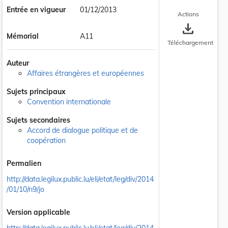
Entrée en vigueur
01/12/2013
Actions
save_alt
Mémorial
A11
Téléchargement
Auteur
Affaires étrangères et européennes
Sujets principaux
Convention internationale
Sujets secondaires
Accord de dialogue politique et de
coopération
Permalien
http://data.legilux.public.lu/eli/etat/leg/div/2014
/01/10/n9/jo
Version applicable