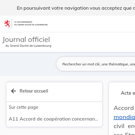
Accord de coopération concernant un système mon... - Legil
En poursuivant votre navigation vous acceptez que des
Aller au contenu
Journal officiel
du Grand-Duché de Luxembourg
arrow_back
Retour accueil
Acte e
Accord
Sur cette page
mondial
A11 Accord de coopération concernant un système mondial de navigation par satellite (GNSS) à usage civil entre la Communauté européenne ainsi que ses Etats membres, et l'Ukraine, signé à Kiev, le 1er décembre 2005. - Entrée en vigueur et liste des Etats liés.
civil 
ses Eta