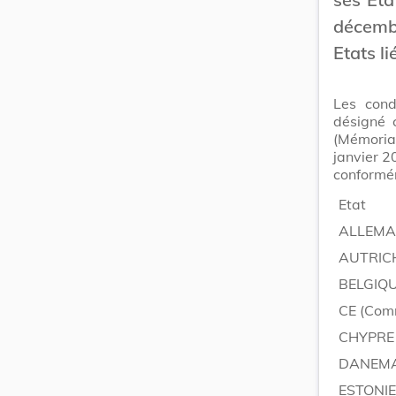
décemb
Etats li
Les cond
désigné 
(Mémorial
janvier 2
conformém
Etat
ALLEM
AUTRIC
BELGIQ
CE (Com
CHYPRE
DANEM
ESTONIE