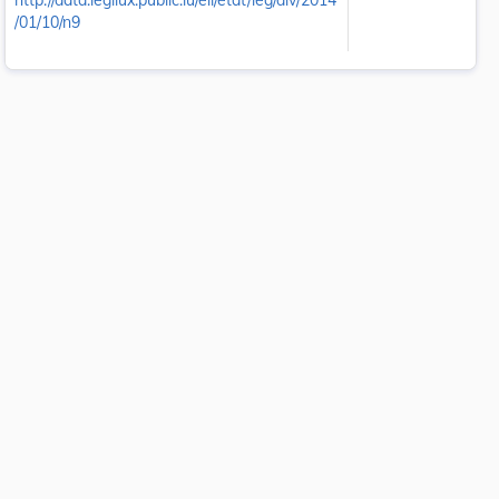
http://data.legilux.public.lu/eli/etat/leg/div/2014
/01/10/n9