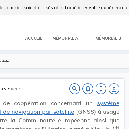
ux
 cookies soient utilisés afin d’améliorer votre expérience ut
ACCUEIL
MÉMORIAL A
MÉMORIAL B
notifications_none
compress
expand
search
n vigueur
 de coopération concernant un
système
 de navigation par satellite
(GNSS) à usage
entre la Communauté européenne ainsi que
er
ts membres, et l'Ukraine, signé à Kiev, le 1