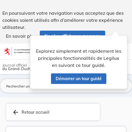
Convention européenne sur l'arbitrage commercia... - Legilu
En poursuivant votre navigation vous acceptez que des
cookies soient utilisés afin d’améliorer votre expérience
utilisateur.
En savoir plus
Ne plus afficher ce message
Aller au contenu
help
light_mode
dark_mode
account_circle
Explorez simplement et rapidement les
Aide
principales fonctionnalités de Legilux
en suivant ce tour guidé.
Journal officiel
du Grand-Duché de Luxembourg
Démarrer un tour guidé
La
arrow_back
Retour accueil