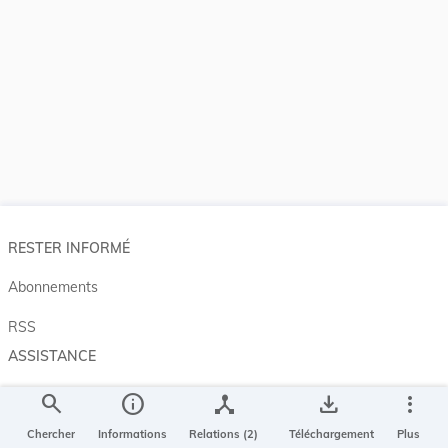
RESTER INFORMÉ
Abonnements
RSS
ASSISTANCE
Aide et à propos
search
info
device_hub
save_alt
more_vert
Projet Casemates
Chercher
Informations
Relations (2)
Téléchargement
Plus