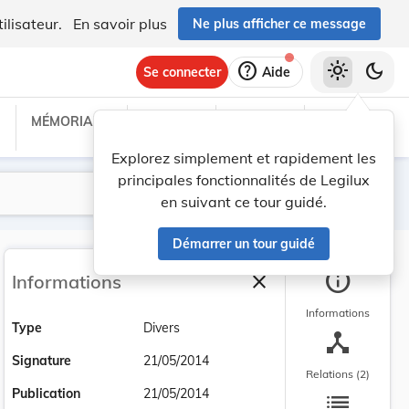
ilisateur.
En savoir plus
Ne plus afficher ce message
help
light_mode
dark_mode
Se connecter
Aide
MÉMORIAL C
TRAITÉS
PROJETS
TEXTES UE
Explorez simplement et rapidement les
principales fonctionnalités de Legilux
Lancer la recherche
Filtres
en suivant ce tour guidé.
Démarrer un tour guidé
info
close
Informations
Fermer la barre latéra
Informations
Type
Divers
device_hub
Signature
21/05/2014
Relations (2)
list
Publication
21/05/2014