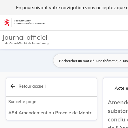
Amendement au Procole de Montréal relatif à des... - Legilu
En poursuivant votre navigation vous acceptez que des
Aller au contenu
Journal officiel
du Grand-Duché de Luxembourg
arrow_back
Retour accueil
Acte e
Amende
Sur cette page
substa
A84 Amendement au Procole de Montréal relatif à des substances qui appauvrissent la couche d'ozone, conclu à Beijing, le 3 décembre 1999 - Ratification de l'Arabie Saoudite.
conclu 
de l'Ar