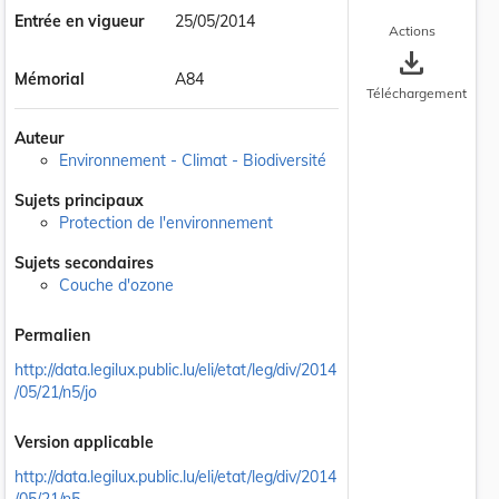
Entrée en vigueur
25/05/2014
Actions
save_alt
Mémorial
A84
Téléchargement
Auteur
Environnement - Climat - Biodiversité
Sujets principaux
 la taille du texte
Protection de l'environnement
Sujets secondaires
Couche d'ozone
Permalien
http://data.legilux.public.lu/eli/etat/leg/div/2014
/05/21/n5/jo
Version applicable
http://data.legilux.public.lu/eli/etat/leg/div/2014