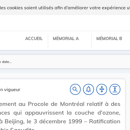
x
 cookies soient utilisés afin d’améliorer votre expérience ut
ACCUEIL
MÉMORIAL A
MÉMORIAL B
notifications_none
compress
expand
search
n vigueur
ment au Procole de Montréal relatif à des
nces qui appauvrissent la couche d'ozone,
à Beijing, le 3 décembre 1999 – Ratification
abie Saoudite