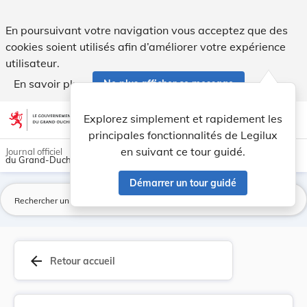
Convention sur la protection et la promotion de... - Legilux
En poursuivant votre navigation vous acceptez que des
cookies soient utilisés afin d’améliorer votre expérience
utilisateur.
En savoir plus
Ne plus afficher ce message
Aller au contenu
help
light_mode
dark_mode
account_circle
Explorez simplement et rapidement les
Aide
principales fonctionnalités de Legilux
en suivant ce tour guidé.
Journal officiel
du Grand-Duché de Luxembourg
Démarrer un tour guidé
La
arrow_back
Retour accueil