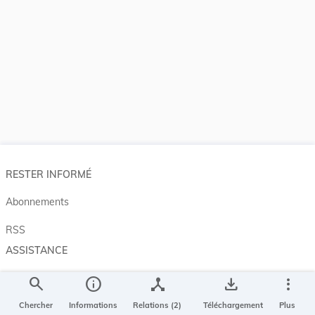
RESTER INFORMÉ
Abonnements
RSS
ASSISTANCE
Aide et à propos
search
info
device_hub
save_alt
more_vert
Projet Casemates
Chercher
Informations
Relations (2)
Téléchargement
Plus