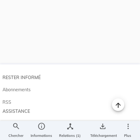
RESTER INFORMÉ
Abonnements
RSS
ASSISTANCE
Aide et à propos
search
info
device_hub
save_alt
more_vert
Projet Casemates
Chercher
Informations
Relations (1)
Téléchargement
Plus