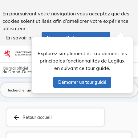
Convention portant création d’un Conseil de Coo... - Legilux
En poursuivant votre navigation vous acceptez que des
cookies soient utilisés afin d’améliorer votre expérience
utilisateur.
En savoir plus
Ne plus afficher ce message
Aller au contenu
help
light_mode
dark_mode
account_circle
Explorez simplement et rapidement les
Aide
principales fonctionnalités de Legilux
en suivant ce tour guidé.
Journal officiel
du Grand-Duché de Luxembourg
Démarrer un tour guidé
La
arrow_back
Retour accueil