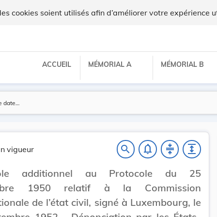
 cookies soient utilisés afin d’améliorer votre expérience ut
ACCUEIL
MÉMORIAL A
MÉMORIAL B
notifications_none
compress
expand
search
n vigueur
cole additionnel au Protocole du 25
mbre 1950 relatif à la Commission
tionale de l’état civil, signé à Luxembourg, le
tembre 1952 - Dénonciation par les États-