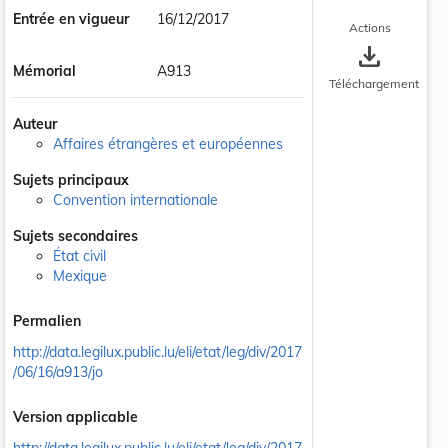
Entrée en vigueur
16/12/2017
Actions
save_alt
Mémorial
A913
Téléchargement
Auteur
Affaires étrangères et européennes
Sujets principaux
Convention internationale
Sujets secondaires
État civil
Mexique
 la taille du texte
Permalien
http://data.legilux.public.lu/eli/etat/leg/div/2017
/06/16/a913/jo
Version applicable