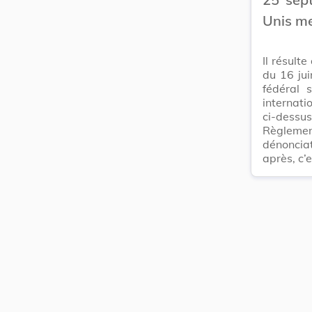
Unis me
Il résult
du 16 jui
fédéral 
internati
ci-dessu
Règlemen
dénonciat
après, c’