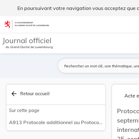
Protocole additionnel au Protocole du 25 septem... - Legilux
En poursuivant votre navigation vous acceptez que des
Aller au contenu
Journal officiel
du Grand-Duché de Luxembourg
arrow_back
Retour accueil
Acte e
Proto
Sur cette page
septe
A913 Protocole additionnel au Protocole du 25 septembre 1950 relatif à la Commission internationale de l’état civil, signé à Luxembourg, le 25 septembre 1952 - Dénonciation par les Etats-Unis mexicains.
interna
25 sep