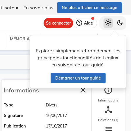
ilisateur.
En savoir plus
Ne plus afficher ce message
help
light_mode
dark_mode
Se connecter
Aide
MÉMORIAL C
TRAITÉS
PROJETS
TEXTES UE
Explorez simplement et rapidement les
principales fonctionnalités de Legilux
Lancer la recherche
Filtres
en suivant ce tour guidé.
Démarrer un tour guidé
info
close
Informations
Fermer la barre latéra
Informations
Type
Divers
device_hub
Signature
16/06/2017
Relations (1)
list
Publication
17/10/2017